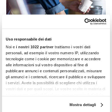
Uso responsabile dei dati
Noi e
i nostri 1022 partner
trattiamo i vostri dati
Supportiamo la persona:
personali, ad esempio il vostro numero IP, utilizzando
tecnologie come i cookie per memorizzare e accedere
Nella presa di consapevolezza delle proprie abilità
alle informazioni sul vostro dispositivo al fine di
e competenze per essere proattiva e responsabile
pubblicare annunci e contenuti personalizzati, misurare
rispetto alla propria employability. Conoscere le
gli annunci e i contenuti, ricercare il pubblico e sviluppare
proprie skills aiuta a pianificare il percorso
i servizi. Avete la possibilità di scegliere chi utilizza i
professionale in modo consapevole.
vostri dati e per quali scopi. Le vostre scelte in materia di
Nel sentirsi valorizzata e quindi motivata a creare un
privacy sono applicabili solo su questa proprietà digitale
progetto che metta a fattor comune le proprie abilità e
in cui avete effettuato le vostre scelte. È possibile
a farle crescere nel contesto lavorativo.
Mostra dettagli
modificare o revocare il proprio consenso in qualsiasi