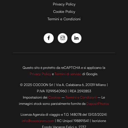
Privacy Policy
Cookie Policy
Termini e Condizioni
Questo sito è protetto da reCAPTCHA e si applicano la
Privacy Policy
e
Termini di servizio
di Google.
© 2025 COCOON Srl | Via A. Calabiana 6, 20139 Milano |
P.IVA 11299540960 | REA 2592853
Impostazioni dei
Cookies
–
Termini e Condizioni
– Le
immagini stock sono parzialmente fornite da
DepositPhotos
Licenza Agenzia di viaggio e T.O. 148078 del 13/03/2024|
info@cocooners.com
| RC Unipol 198891541 | Iscrizione
Fondo Vacanze Felici n. 2737