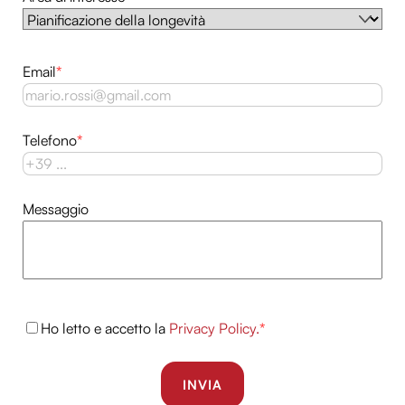
nostri partner che si occupano di analisi dei dati web,
pubblicità e social media, i quali potrebbero combinarle
con altre informazioni che hai fornito loro o che hanno
Email
*
raccolto dal tuo utilizzo dei loro servizi.
Telefono
*
Messaggio
Ho letto e accetto la
Privacy Policy.
*