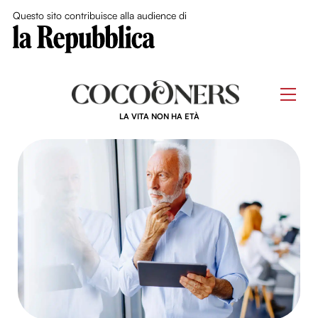
Close Me
Questo sito contribuisce alla audience di
Skip
to
Men
content
LA VITA NON HA ETÀ