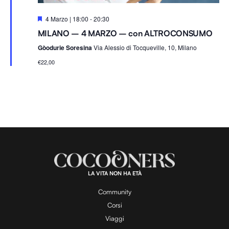
S
4 Marzo | 18:00
-
20:30
e
MILANO – 4 MARZO – con ALTROCONSUMO
g
n
Gòodurie Soresina
Via Alessio di Tocqueville, 10, Milano
a
l
€22,00
a
t
i
LA VITA NON HA ETÀ
Community
Corsi
Viaggi