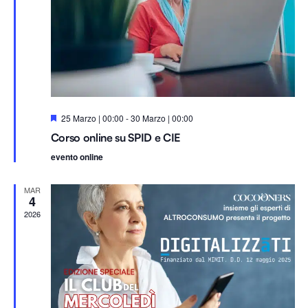
S
25 Marzo | 00:00
-
30 Marzo | 00:00
e
Corso online su SPID e CIE
g
n
evento online
a
l
a
MAR
t
4
i
2026