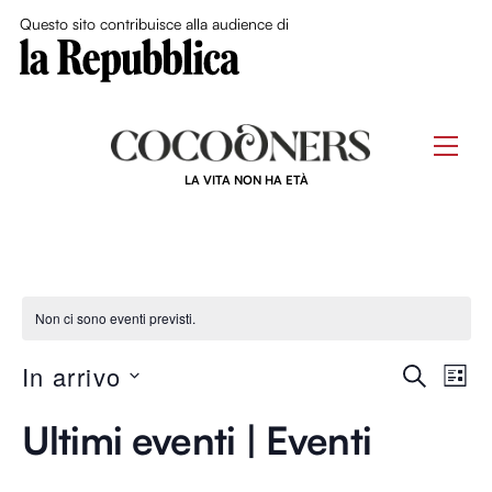
Close Me
Questo sito contribuisce alla audience di
Skip
to
Men
content
LA VITA NON HA ETÀ
Non ci sono eventi previsti.
Event
In arrivo
Ev
C
L
E
S
I
Ricer
R
Vi
Ultimi eventi | Eventi
S
e
C
T
e
l
A
A