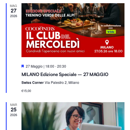
Na
e
viste
MAG
z
27
i
2026
Navig
o
n
a
l
a
d
S
27 Maggio | 18:00
-
20:30
a
e
MILANO Edizione Speciale – 27 MAGGIO
g
t
n
Swiss Corner
Via Palestro 2, Milano
a
a
l
.
€15,00
a
t
i
MAR
25
2026