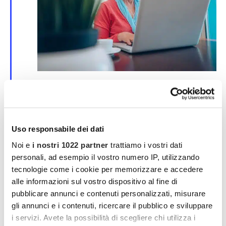
S
25 Marzo | 00:00
-
30 Marzo | 00:00
e
Corso online su SPID e CIE
g
n
evento online
a
l
Uso responsabile dei dati
a
MAR
t
Noi e
i nostri 1022 partner
trattiamo i vostri dati
4
i
2026
personali, ad esempio il vostro numero IP, utilizzando
tecnologie come i cookie per memorizzare e accedere
alle informazioni sul vostro dispositivo al fine di
pubblicare annunci e contenuti personalizzati, misurare
gli annunci e i contenuti, ricercare il pubblico e sviluppare
i servizi. Avete la possibilità di scegliere chi utilizza i