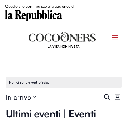
Close Me
Questo sito contribuisce alla audience di
Skip
to
Men
content
LA VITA NON HA ETÀ
Non ci sono eventi previsti.
Event
In arrivo
Ev
C
L
E
S
I
Ricer
R
Vi
Ultimi eventi | Eventi
S
e
C
T
e
l
A
A