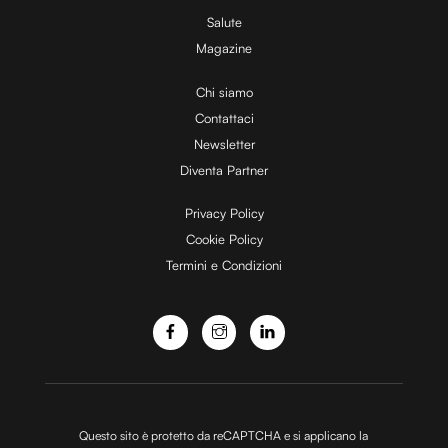
Utilizziamo i cookie per personalizzare contenuti ed
Salute
annunci, per fornire funzionalità dei social media e per
Magazine
analizzare il nostro traffico. Condividiamo inoltre
Chi siamo
informazioni sul modo in cui utilizzi il nostro sito con i
Contattaci
nostri partner che si occupano di analisi dei dati web,
pubblicità e social media, i quali potrebbero combinarle
Newsletter
con altre informazioni che hai fornito loro o che hanno
Diventa Partner
raccolto dal tuo utilizzo dei loro servizi.
Privacy Policy
Cookie Policy
Termini e Condizioni
Questo sito è protetto da reCAPTCHA e si applicano la