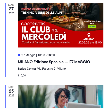
Na
e
viste
MAG
z
27
i
2026
Navig
o
n
a
l
a
d
S
27 Maggio | 18:00
-
20:30
a
e
MILANO Edizione Speciale – 27 MAGGIO
g
t
n
Swiss Corner
Via Palestro 2, Milano
a
a
l
.
€15,00
a
t
i
MAR
25
2026