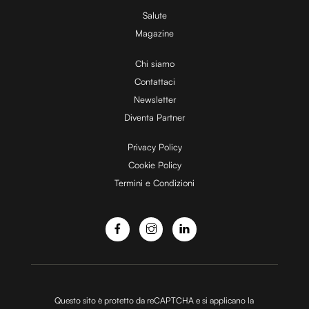
Utilizziamo i cookie per personalizzare contenuti ed
Salute
annunci, per fornire funzionalità dei social media e per
Magazine
analizzare il nostro traffico. Condividiamo inoltre
Chi siamo
informazioni sul modo in cui utilizzi il nostro sito con i
Contattaci
nostri partner che si occupano di analisi dei dati web,
pubblicità e social media, i quali potrebbero combinarle
Newsletter
con altre informazioni che hai fornito loro o che hanno
Diventa Partner
raccolto dal tuo utilizzo dei loro servizi.
Privacy Policy
Cookie Policy
Termini e Condizioni
Questo sito è protetto da reCAPTCHA e si applicano la