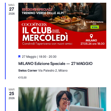
Na
e
viste
MAG
z
27
i
2026
Navig
o
n
a
l
a
d
S
27 Maggio | 18:00
-
20:30
a
e
MILANO Edizione Speciale – 27 MAGGIO
g
t
n
Swiss Corner
Via Palestro 2, Milano
a
a
l
.
€15,00
a
t
i
MAR
25
2026