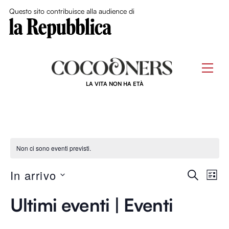
Close Me
Questo sito contribuisce alla audience di
Skip
to
Men
content
LA VITA NON HA ETÀ
Non ci sono eventi previsti.
Event
In arrivo
Ev
C
L
E
S
I
Ricer
R
Vi
Ultimi eventi | Eventi
S
e
C
T
e
l
A
A