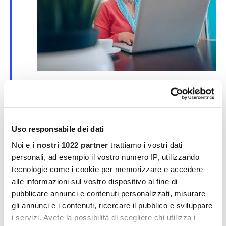
S
25 Marzo | 00:00
-
30 Marzo | 00:00
e
Corso online su SPID e CIE
g
n
evento online
a
l
Uso responsabile dei dati
a
MAR
t
Noi e
i nostri 1022 partner
trattiamo i vostri dati
4
i
2026
personali, ad esempio il vostro numero IP, utilizzando
tecnologie come i cookie per memorizzare e accedere
alle informazioni sul vostro dispositivo al fine di
pubblicare annunci e contenuti personalizzati, misurare
gli annunci e i contenuti, ricercare il pubblico e sviluppare
i servizi. Avete la possibilità di scegliere chi utilizza i