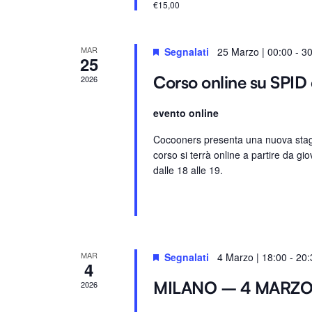
€15,00
.
e
.
C
MAR
Segnalati
25 Marzo | 00:00
-
30
25
e
Corso online su SPID 
2026
r
c
evento online
a
E
Cocooners presenta una nuova stagio
corso si terrà online a partire da gio
v
dalle 18 alle 19.
e
n
t
i
p
MAR
Segnalati
4 Marzo | 18:00
-
20:
4
e
r
MILANO – 4 MARZ
2026
P