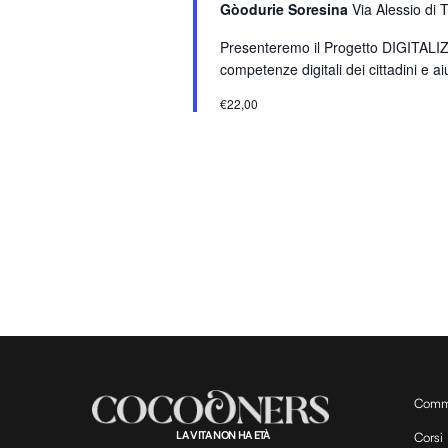
Gòodurie Soresina
Via Alessio di 
a
r
Presenteremo il Progetto DIGITALIZZA
o
competenze digitali dei cittadini e aiu
l
€22,00
a
C
h
i
a
v
e
.
Comm
LA VITA NON HA ETÀ
Corsi