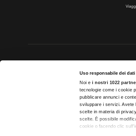
Viagg
Questo 
Uso responsabile dei dati
© 20
Noi e
i nostri 1022 partne
Impostazioni d
tecnologie come i cookie p
pubblicare annunci e conten
Licenza Agenzia di viaggio e
sviluppare i servizi. Avete l
scelte in materia di privacy
scelte. È possibile modifi
cookie o facendo clic sull'i