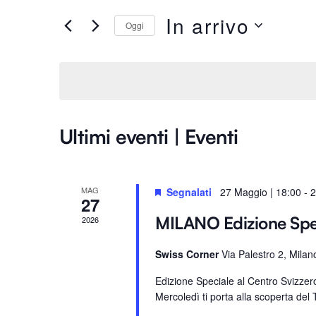
Ricerca
e
In arrivo
Oggi
e
r
S
i
e
viste
s
l
c
e
i
Navigazione
z
P
Ultimi eventi | Eventi
i
a
o
r
n
o
MAG
Segnalati
27 Maggio | 18:00
-
2
a
27
l
l
a
MILANO Edizione Sp
2026
a
C
d
Swiss Corner
Via Palestro 2, Milan
h
a
i
Edizione Speciale al Centro Svizze
t
a
Mercoledì ti porta alla scoperta del T
a
v