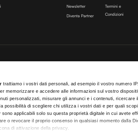
i
Newsletter
Termini e
Condizioni
Diventa Partner
sito è protetto da reCAPTCHA e si applicano la
Privacy Policy
e
Termini di servizio
di
25 COCOON Srl | Via A. Calabiana 6, 20139 Milano | P.IVA 11299540960 | REA 25
r
trattiamo i vostri dati personali, ad esempio il vostro numero IP
ei
Cookies
–
Termini e Condizioni
– Le immagini stock sono parzialmente fornite da
er memorizzare e accedere alle informazioni sul vostro dispositiv
uti personalizzati, misurare gli annunci e i contenuti, ricercare i
 T.O. 148078 del 13/03/2024|
info@cocooners.com
| RC Unipol 198891541 | Iscrizione
a possibilità di scegliere chi utilizza i vostri dati e per quali scop
 sono applicabili solo su questa proprietà digitale in cui avete eff
care o revocare il proprio consenso in qualsiasi momento dalla Di
cona di attivazione della privacy.