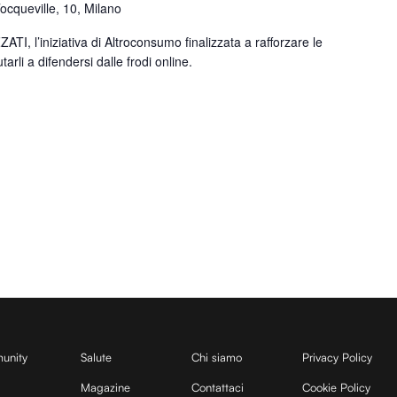
Tocqueville, 10, Milano
TI, l’iniziativa di Altroconsumo finalizzata a rafforzare le
tarli a difendersi dalle frodi online.
unity
Salute
Chi siamo
Privacy Policy
Magazine
Contattaci
Cookie Policy