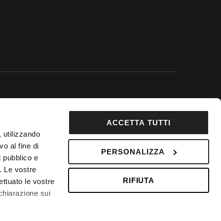
 Google.
ACCETTA TUTTI
92853
, utilizzando
DepositPhotos
o al fine di
PERSONALIZZA
l pubblico e
 Fondo Vacanze Felici n. 2737
i. Le vostre
RIFIUTA
ettuato le vostre
chiarazione sui