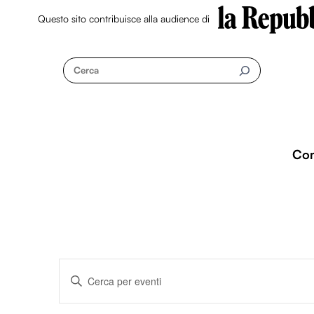
Questo sito contribuisce alla audience di
Skip
to
Cerca
content
Co
Eventi
I
n
s