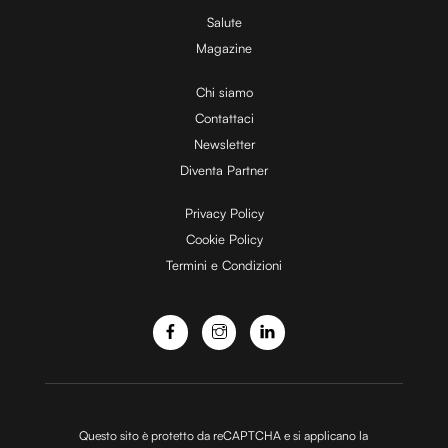
Utilizziamo i cookie per personalizzare contenuti ed
Salute
annunci, per fornire funzionalità dei social media e per
Magazine
analizzare il nostro traffico. Condividiamo inoltre
Chi siamo
informazioni sul modo in cui utilizzi il nostro sito con i
Contattaci
nostri partner che si occupano di analisi dei dati web,
pubblicità e social media, i quali potrebbero combinarle
Newsletter
con altre informazioni che hai fornito loro o che hanno
Diventa Partner
raccolto dal tuo utilizzo dei loro servizi.
Privacy Policy
Cookie Policy
Termini e Condizioni
Questo sito è protetto da reCAPTCHA e si applicano la