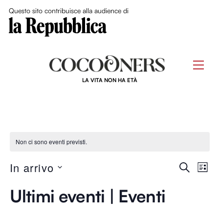
Close Me
Questo sito contribuisce alla audience di
Skip
to
Men
content
LA VITA NON HA ETÀ
Non ci sono eventi previsti.
Event
In arrivo
Ev
C
L
E
S
I
Ricer
R
Vi
Ultimi eventi | Eventi
S
e
C
T
e
l
A
A