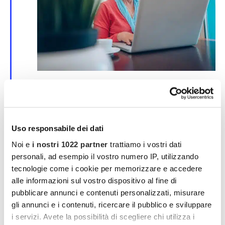
S
25 Marzo | 00:00
-
30 Marzo | 00:00
e
Corso online su SPID e CIE
g
n
evento online
a
l
Uso responsabile dei dati
a
MAR
t
Noi e
i nostri 1022 partner
trattiamo i vostri dati
4
i
2026
personali, ad esempio il vostro numero IP, utilizzando
tecnologie come i cookie per memorizzare e accedere
alle informazioni sul vostro dispositivo al fine di
pubblicare annunci e contenuti personalizzati, misurare
gli annunci e i contenuti, ricercare il pubblico e sviluppare
i servizi. Avete la possibilità di scegliere chi utilizza i