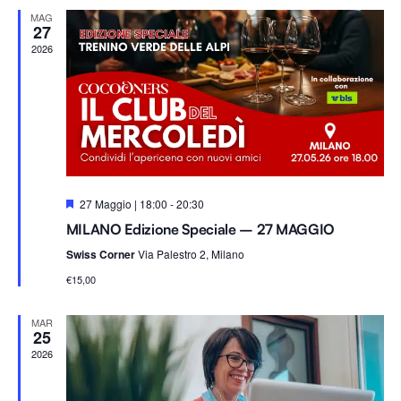
Na
e
viste
MAG
z
27
i
2026
Navig
o
n
a
l
a
d
S
27 Maggio | 18:00
-
20:30
a
e
MILANO Edizione Speciale – 27 MAGGIO
g
t
n
Swiss Corner
Via Palestro 2, Milano
a
a
l
.
€15,00
a
t
i
MAR
25
2026