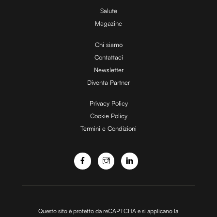
Utilizziamo i cookie per personalizzare contenuti ed
Salute
annunci, per fornire funzionalità dei social media e per
Magazine
analizzare il nostro traffico. Condividiamo inoltre
Chi siamo
informazioni sul modo in cui utilizzi il nostro sito con i
Contattaci
nostri partner che si occupano di analisi dei dati web,
pubblicità e social media, i quali potrebbero combinarle
Newsletter
con altre informazioni che hai fornito loro o che hanno
Diventa Partner
raccolto dal tuo utilizzo dei loro servizi.
Privacy Policy
Cookie Policy
Termini e Condizioni
Questo sito è protetto da reCAPTCHA e si applicano la