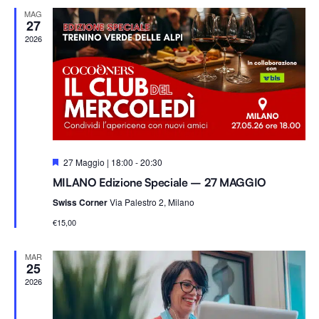
Na
e
viste
MAG
z
27
i
2026
Navig
o
n
a
l
a
d
S
27 Maggio | 18:00
-
20:30
a
e
MILANO Edizione Speciale – 27 MAGGIO
g
t
n
Swiss Corner
Via Palestro 2, Milano
a
a
l
.
€15,00
a
t
i
MAR
25
2026