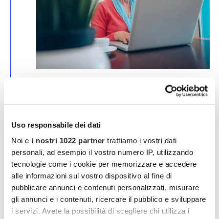
S
25 Marzo | 00:00
-
30 Marzo | 00:00
e
Corso online su SPID e CIE
g
n
evento online
a
l
Uso responsabile dei dati
a
MAR
t
Noi e
i nostri 1022 partner
trattiamo i vostri dati
4
i
2026
personali, ad esempio il vostro numero IP, utilizzando
tecnologie come i cookie per memorizzare e accedere
alle informazioni sul vostro dispositivo al fine di
pubblicare annunci e contenuti personalizzati, misurare
gli annunci e i contenuti, ricercare il pubblico e sviluppare
i servizi. Avete la possibilità di scegliere chi utilizza i