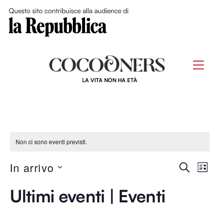
Close Me
Questo sito contribuisce alla audience di
Skip
to
Men
content
LA VITA NON HA ETÀ
Non ci sono eventi previsti.
Event
In arrivo
Ev
C
L
E
S
I
Ricer
R
Vi
Ultimi eventi | Eventi
S
e
C
T
e
l
A
A