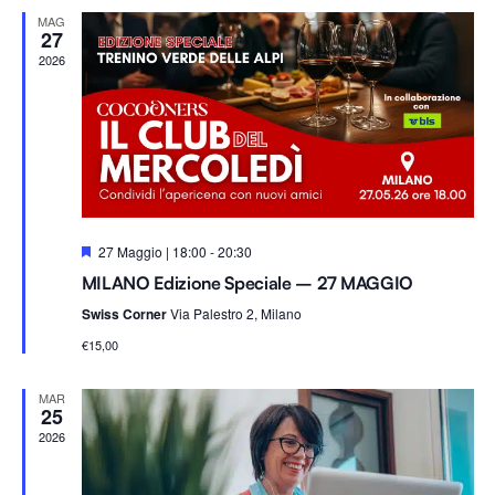
Na
e
viste
MAG
z
27
i
2026
Navig
o
n
a
l
a
d
S
27 Maggio | 18:00
-
20:30
a
e
MILANO Edizione Speciale – 27 MAGGIO
g
t
n
Swiss Corner
Via Palestro 2, Milano
a
a
l
.
€15,00
a
t
i
MAR
25
2026