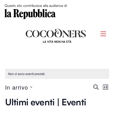
Close Me
Questo sito contribuisce alla audience di
Skip
to
Men
content
LA VITA NON HA ETÀ
Non ci sono eventi previsti.
Event
In arrivo
Ev
C
L
E
S
I
Ricer
R
Vi
Ultimi eventi | Eventi
S
e
C
T
e
l
A
A