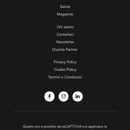
Utilizziamo i cookie per personalizzare contenuti ed
Salute
annunci, per fornire funzionalità dei social media e per
Magazine
analizzare il nostro traffico. Condividiamo inoltre
Chi siamo
informazioni sul modo in cui utilizzi il nostro sito con i
Contattaci
nostri partner che si occupano di analisi dei dati web,
pubblicità e social media, i quali potrebbero combinarle
Newsletter
con altre informazioni che hai fornito loro o che hanno
Diventa Partner
raccolto dal tuo utilizzo dei loro servizi.
Privacy Policy
Cookie Policy
Termini e Condizioni
Questo sito è protetto da reCAPTCHA e si applicano la