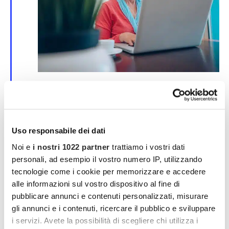
S
25 Marzo | 00:00
-
30 Marzo | 00:00
e
Corso online su SPID e CIE
g
n
evento online
a
l
Uso responsabile dei dati
a
MAR
t
Noi e
i nostri 1022 partner
trattiamo i vostri dati
4
i
2026
personali, ad esempio il vostro numero IP, utilizzando
tecnologie come i cookie per memorizzare e accedere
alle informazioni sul vostro dispositivo al fine di
pubblicare annunci e contenuti personalizzati, misurare
gli annunci e i contenuti, ricercare il pubblico e sviluppare
i servizi. Avete la possibilità di scegliere chi utilizza i