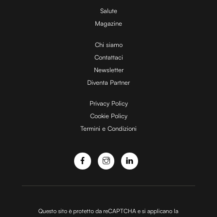
Utilizziamo i cookie per personalizzare contenuti ed
Salute
annunci, per fornire funzionalità dei social media e per
Magazine
analizzare il nostro traffico. Condividiamo inoltre
Chi siamo
informazioni sul modo in cui utilizzi il nostro sito con i
Contattaci
nostri partner che si occupano di analisi dei dati web,
pubblicità e social media, i quali potrebbero combinarle
Newsletter
con altre informazioni che hai fornito loro o che hanno
Diventa Partner
raccolto dal tuo utilizzo dei loro servizi.
Privacy Policy
Cookie Policy
Termini e Condizioni
Questo sito è protetto da reCAPTCHA e si applicano la