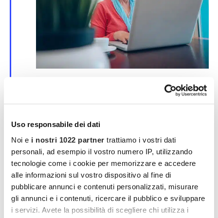
S
25 Marzo | 00:00
-
30 Marzo | 00:00
e
Corso online su SPID e CIE
g
n
evento online
a
l
Uso responsabile dei dati
a
MAR
t
Noi e
i nostri 1022 partner
trattiamo i vostri dati
4
i
2026
personali, ad esempio il vostro numero IP, utilizzando
tecnologie come i cookie per memorizzare e accedere
alle informazioni sul vostro dispositivo al fine di
pubblicare annunci e contenuti personalizzati, misurare
gli annunci e i contenuti, ricercare il pubblico e sviluppare
i servizi. Avete la possibilità di scegliere chi utilizza i