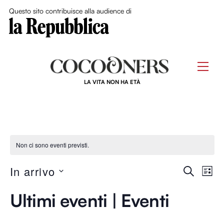
Close Me
Questo sito contribuisce alla audience di
Skip
to
Men
content
LA VITA NON HA ETÀ
Non ci sono eventi previsti.
Event
In arrivo
Ev
C
L
E
S
I
Ricer
R
Vi
Ultimi eventi | Eventi
S
e
C
T
e
l
A
A