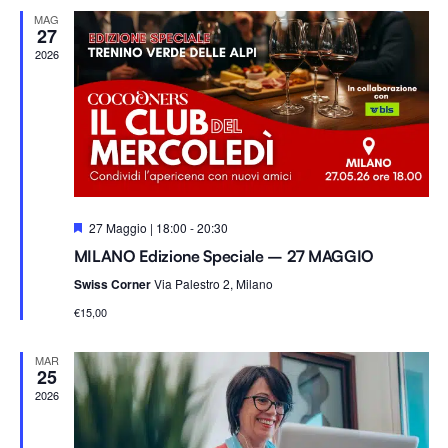
Na
e
viste
MAG
z
27
i
2026
Navig
o
n
a
l
a
d
S
27 Maggio | 18:00
-
20:30
a
e
MILANO Edizione Speciale – 27 MAGGIO
g
t
n
Swiss Corner
Via Palestro 2, Milano
a
a
l
.
€15,00
a
t
i
MAR
25
2026