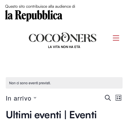
Close Me
Questo sito contribuisce alla audience di
Skip
to
Men
content
LA VITA NON HA ETÀ
Non ci sono eventi previsti.
Event
In arrivo
Ev
C
L
E
S
I
Ricer
R
Vi
Ultimi eventi | Eventi
S
e
C
T
e
l
A
A