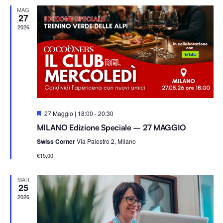
Na
e
viste
MAG
z
27
i
2026
Navig
o
n
a
l
a
d
S
27 Maggio | 18:00
-
20:30
a
e
MILANO Edizione Speciale – 27 MAGGIO
g
t
n
Swiss Corner
Via Palestro 2, Milano
a
a
l
.
€15,00
a
t
i
MAR
25
2026