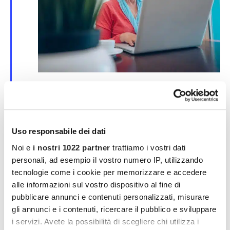
S
25 Marzo | 00:00
-
30 Marzo | 00:00
e
Corso online su SPID e CIE
g
n
evento online
a
l
Uso responsabile dei dati
a
MAR
t
Noi e
i nostri 1022 partner
trattiamo i vostri dati
4
i
2026
personali, ad esempio il vostro numero IP, utilizzando
tecnologie come i cookie per memorizzare e accedere
alle informazioni sul vostro dispositivo al fine di
pubblicare annunci e contenuti personalizzati, misurare
gli annunci e i contenuti, ricercare il pubblico e sviluppare
i servizi. Avete la possibilità di scegliere chi utilizza i