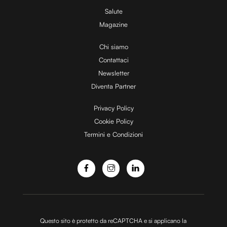
Utilizziamo i cookie per personalizzare contenuti ed
Salute
annunci, per fornire funzionalità dei social media e per
Magazine
analizzare il nostro traffico. Condividiamo inoltre
Chi siamo
informazioni sul modo in cui utilizzi il nostro sito con i
Contattaci
nostri partner che si occupano di analisi dei dati web,
pubblicità e social media, i quali potrebbero combinarle
Newsletter
con altre informazioni che hai fornito loro o che hanno
Diventa Partner
raccolto dal tuo utilizzo dei loro servizi.
Privacy Policy
Cookie Policy
Termini e Condizioni
Questo sito è protetto da reCAPTCHA e si applicano la