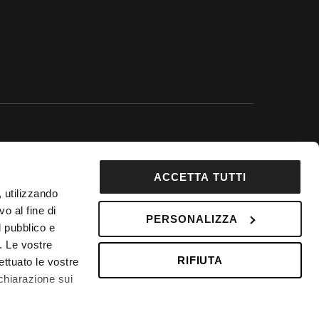
 Google.
ACCETTA TUTTI
92853
, utilizzando
DepositPhotos
o al fine di
PERSONALIZZA
l pubblico e
 Fondo Vacanze Felici n. 2737
i. Le vostre
RIFIUTA
ettuato le vostre
chiarazione sui