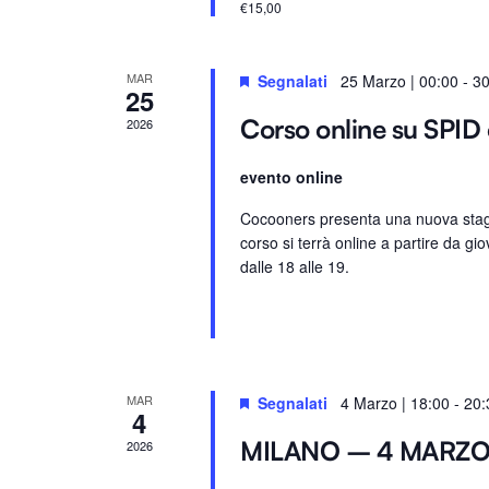
€15,00
.
e
.
C
MAR
Segnalati
25 Marzo | 00:00
-
30
25
e
Corso online su SPID 
2026
r
c
evento online
a
E
Cocooners presenta una nuova stagio
corso si terrà online a partire da gio
v
dalle 18 alle 19.
e
n
t
i
p
MAR
Segnalati
4 Marzo | 18:00
-
20:
4
e
r
MILANO – 4 MARZ
2026
P