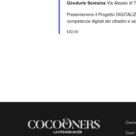
Gòodurie Soresina
Via Alessio di 
a
r
Presenteremo il Progetto DIGITALIZZA
o
competenze digitali dei cittadini e aiu
l
€22,00
a
C
h
i
a
v
e
.
Comm
LA VITA NON HA ETÀ
Corsi