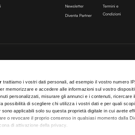
i
Newsletter
Termini e
Condizioni
Diventa Partner
sito è protetto da reCAPTCHA e si applicano la
Privacy Policy
e
Termini di servizio
di
25 COCOON Srl | Via A. Calabiana 6, 20139 Milano | P.IVA 11299540960 | REA 25
r
trattiamo i vostri dati personali, ad esempio il vostro numero IP
ei
Cookies
–
Termini e Condizioni
– Le immagini stock sono parzialmente fornite da
er memorizzare e accedere alle informazioni sul vostro dispositiv
uti personalizzati, misurare gli annunci e i contenuti, ricercare i
 T.O. 148078 del 13/03/2024|
info@cocooners.com
| RC Unipol 198891541 | Iscrizione
a possibilità di scegliere chi utilizza i vostri dati e per quali scop
 sono applicabili solo su questa proprietà digitale in cui avete eff
care o revocare il proprio consenso in qualsiasi momento dalla Di
cona di attivazione della privacy.