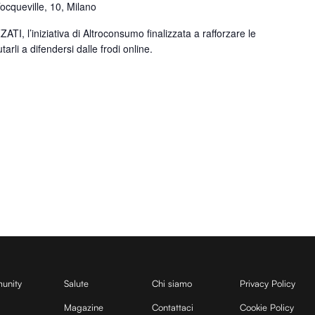
Tocqueville, 10, Milano
TI, l’iniziativa di Altroconsumo finalizzata a rafforzare le
tarli a difendersi dalle frodi online.
unity
Salute
Chi siamo
Privacy Policy
Magazine
Contattaci
Cookie Policy