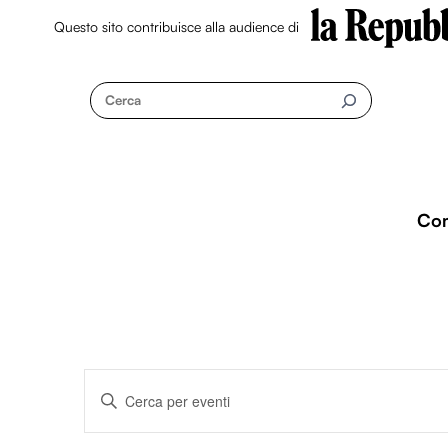
Questo sito contribuisce alla audience di
Skip
to
Cerca
content
Co
Eventi
I
n
s