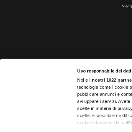
Viagg
Questo 
Uso responsabile dei dati
© 20
Noi e
i nostri 1022 partne
Impostazioni d
tecnologie come i cookie p
pubblicare annunci e conten
Licenza Agenzia di viaggio e
sviluppare i servizi. Avete l
scelte in materia di privacy
scelte. È possibile modifi
cookie o facendo clic sull'i