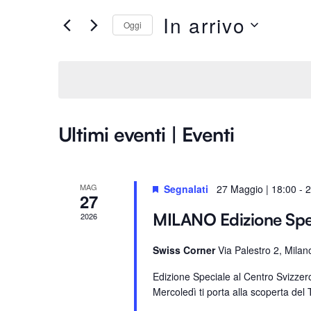
Ricerca
e
In arrivo
Oggi
e
r
S
i
e
viste
s
l
c
e
i
Navigazione
z
P
Ultimi eventi | Eventi
i
a
o
r
n
o
MAG
Segnalati
27 Maggio | 18:00
-
2
a
27
l
l
a
MILANO Edizione Sp
2026
a
C
d
Swiss Corner
Via Palestro 2, Milan
h
a
i
Edizione Speciale al Centro Svizze
t
a
Mercoledì ti porta alla scoperta del T
a
v