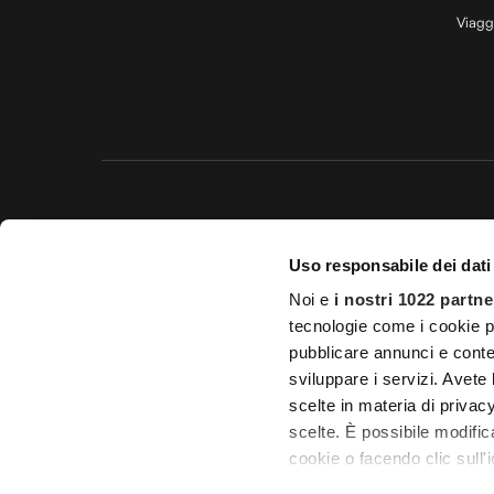
Viagg
Questo 
Uso responsabile dei dati
© 20
Noi e
i nostri 1022 partne
Impostazioni d
tecnologie come i cookie p
pubblicare annunci e conten
Licenza Agenzia di viaggio e
sviluppare i servizi. Avete l
scelte in materia di privacy
scelte. È possibile modifi
cookie o facendo clic sull'i