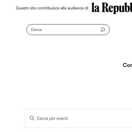
Questo sito contribuisce alla audience di
Skip
to
Cerca
content
Co
Eventi
I
n
s