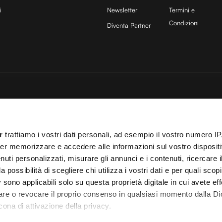
i
Newsletter
Termini e
Condizioni
Diventa Partner
sito è protetto da reCAPTCHA e si applicano la
Privacy Policy
e
Termini di servizio
di
25 COCOON Srl | Via A. Calabiana 6, 20139 Milano | P.IVA 11299540960 | REA 25
r
trattiamo i vostri dati personali, ad esempio il vostro numero IP
ei
Cookies
–
Termini e Condizioni
– Le immagini stock sono parzialmente fornite da
er memorizzare e accedere alle informazioni sul vostro dispositiv
uti personalizzati, misurare gli annunci e i contenuti, ricercare i
 T.O. 148078 del 13/03/2024|
info@cocooners.com
| RC Unipol 198891541 | Iscrizione
a possibilità di scegliere chi utilizza i vostri dati e per quali scop
 sono applicabili solo su questa proprietà digitale in cui avete eff
care o revocare il proprio consenso in qualsiasi momento dalla Di
cona di attivazione della privacy.