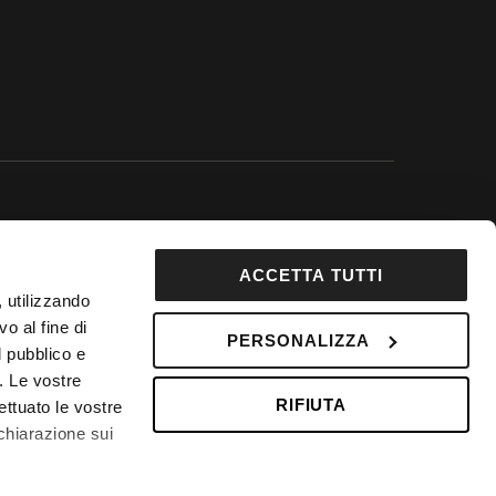
 Google.
ACCETTA TUTTI
92853
, utilizzando
DepositPhotos
o al fine di
PERSONALIZZA
l pubblico e
 Fondo Vacanze Felici n. 2737
i. Le vostre
RIFIUTA
ettuato le vostre
chiarazione sui