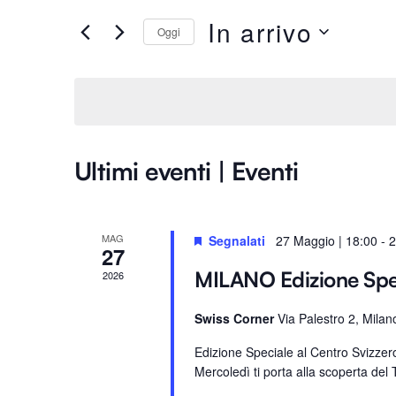
Ricerca
e
In arrivo
Oggi
e
r
S
i
e
viste
s
l
c
e
i
Navigazione
z
P
Ultimi eventi | Eventi
i
a
o
r
n
o
MAG
Segnalati
27 Maggio | 18:00
-
2
a
27
l
l
a
MILANO Edizione Sp
2026
a
C
d
Swiss Corner
Via Palestro 2, Milan
h
a
i
Edizione Speciale al Centro Svizze
t
a
Mercoledì ti porta alla scoperta del T
a
v