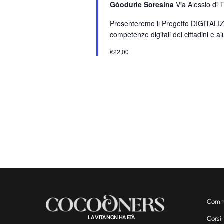
Gòodurie Soresina
Via Alessio di 
a
r
Presenteremo il Progetto DIGITALIZZA
o
competenze digitali dei cittadini e aiu
l
€22,00
a
C
h
i
a
v
e
.
Comm
LA VITA NON HA ETÀ
Corsi