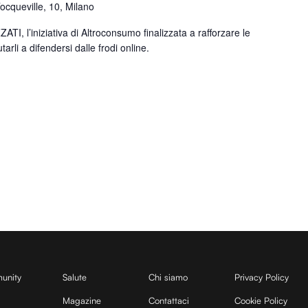
Tocqueville, 10, Milano
TI, l’iniziativa di Altroconsumo finalizzata a rafforzare le
tarli a difendersi dalle frodi online.
unity
Salute
Chi siamo
Privacy Policy
Magazine
Contattaci
Cookie Policy