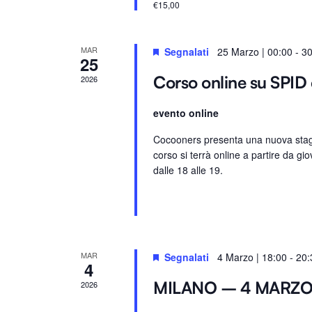
€15,00
.
e
.
C
MAR
Segnalati
25 Marzo | 00:00
-
30
25
e
Corso online su SPID 
2026
r
c
evento online
a
E
Cocooners presenta una nuova stagio
corso si terrà online a partire da gio
v
dalle 18 alle 19.
e
n
t
i
p
MAR
Segnalati
4 Marzo | 18:00
-
20:
4
e
r
MILANO – 4 MARZ
2026
P