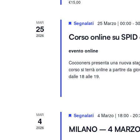
€15,00
.
e
.
C
MAR
Segnalati
25 Marzo | 00:00
-
30
25
e
Corso online su SPID 
2026
r
c
evento online
a
E
Cocooners presenta una nuova stagio
corso si terrà online a partire da gio
v
dalle 18 alle 19.
e
n
t
i
p
MAR
Segnalati
4 Marzo | 18:00
-
20:
4
e
r
MILANO – 4 MARZ
2026
P