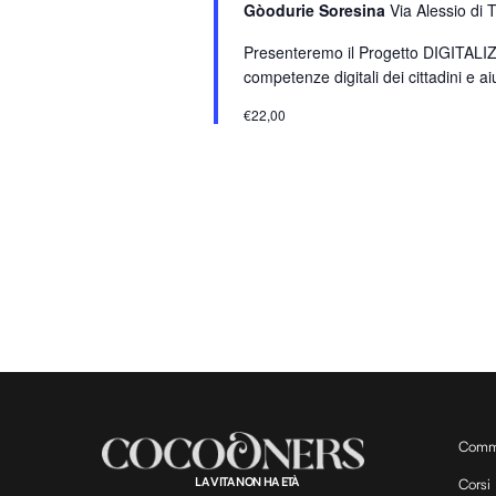
Gòodurie Soresina
Via Alessio di 
a
r
Presenteremo il Progetto DIGITALIZZA
o
competenze digitali dei cittadini e aiu
l
€22,00
a
C
h
i
a
v
e
.
Comm
LA VITA NON HA ETÀ
Corsi