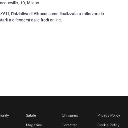
Tocqueville, 10, Milano
TI, l’iniziativa di Altroconsumo finalizzata a rafforzare le
tarli a difendersi dalle frodi online.
unity
Salute
Chi siamo
Privacy Policy
Magazine
Contattaci
Cookie Policy