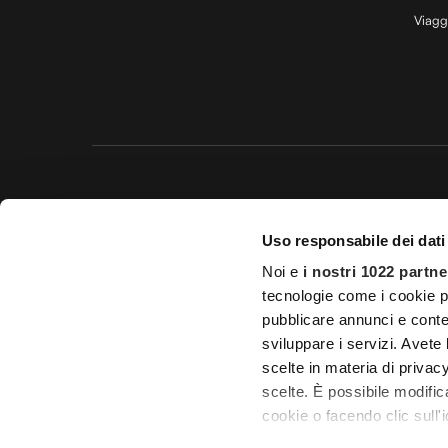
Viagg
Questo 
Uso responsabile dei dati
© 20
Noi e
i nostri 1022 partne
Impostazioni d
tecnologie come i cookie p
pubblicare annunci e conten
Licenza Agenzia di viaggio e
sviluppare i servizi. Avete l
scelte in materia di privacy
scelte. È possibile modifi
cookie o facendo clic sull'i