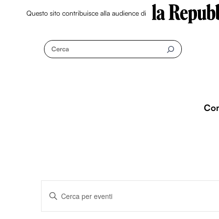
Questo sito contribuisce alla audience di
Skip
to
Cerca
content
Co
Eventi
I
n
s