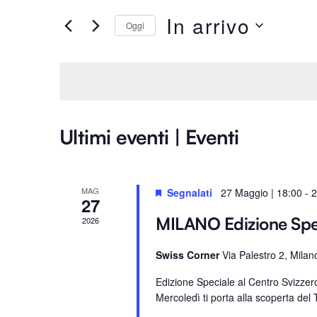
Ricerca
e
In arrivo
Oggi
e
r
S
i
e
viste
s
l
c
e
i
Navigazione
z
P
Ultimi eventi | Eventi
i
a
o
r
n
o
MAG
Segnalati
27 Maggio | 18:00
-
2
a
27
l
l
a
MILANO Edizione Sp
2026
a
C
d
Swiss Corner
Via Palestro 2, Milan
h
a
i
Edizione Speciale al Centro Svizze
t
a
Mercoledì ti porta alla scoperta del T
a
v