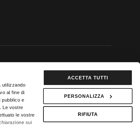
 Google.
ACCETTA TUTTI
92853
, utilizzando
DepositPhotos
o al fine di
PERSONALIZZA
l pubblico e
 Fondo Vacanze Felici n. 2737
i. Le vostre
RIFIUTA
ettuato le vostre
chiarazione sui