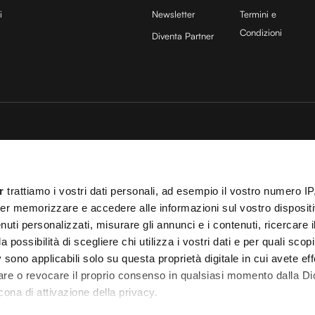
i
Newsletter
Termini e
Condizioni
Diventa Partner
sito è protetto da reCAPTCHA e si applicano la
Privacy Policy
e
Termini di servizio
di
25 COCOON Srl | Via A. Calabiana 6, 20139 Milano | P.IVA 11299540960 | REA 25
r
trattiamo i vostri dati personali, ad esempio il vostro numero IP
ei
Cookies
–
Termini e Condizioni
– Le immagini stock sono parzialmente fornite da
er memorizzare e accedere alle informazioni sul vostro dispositiv
uti personalizzati, misurare gli annunci e i contenuti, ricercare i
 T.O. 148078 del 13/03/2024|
info@cocooners.com
| RC Unipol 198891541 | Iscrizione
a possibilità di scegliere chi utilizza i vostri dati e per quali scop
 sono applicabili solo su questa proprietà digitale in cui avete eff
care o revocare il proprio consenso in qualsiasi momento dalla Di
cona di attivazione della privacy.