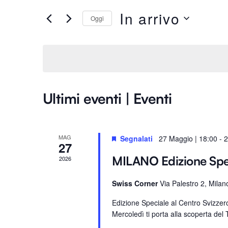
Ricerca
e
In arrivo
Oggi
e
r
S
i
e
viste
s
l
c
e
i
Navigazione
z
P
Ultimi eventi | Eventi
i
a
o
r
n
o
MAG
Segnalati
27 Maggio | 18:00
-
2
a
27
l
l
a
MILANO Edizione Sp
2026
a
C
d
Swiss Corner
Via Palestro 2, Milan
h
a
i
Edizione Speciale al Centro Svizze
t
a
Mercoledì ti porta alla scoperta del T
a
v