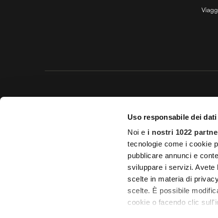
Viagg
Questo 
Uso responsabile dei dati
© 20
Noi e
i nostri 1022 partne
Impostazioni d
tecnologie come i cookie p
pubblicare annunci e conten
Licenza Agenzia di viaggio e
sviluppare i servizi. Avete l
scelte in materia di privacy
scelte. È possibile modifi
cookie o facendo clic sull'i