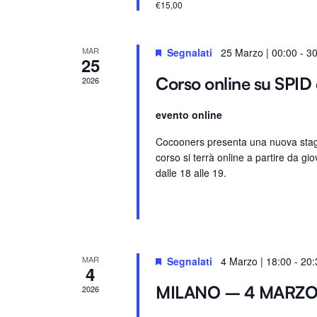
€15,00
.
e
.
C
MAR
Segnalati
25 Marzo | 00:00
-
30
25
e
Corso online su SPID 
2026
r
c
evento online
a
E
Cocooners presenta una nuova stagio
corso si terrà online a partire da gio
v
dalle 18 alle 19.
e
n
t
i
p
MAR
Segnalati
4 Marzo | 18:00
-
20:
4
e
r
MILANO – 4 MARZ
2026
P