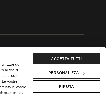
 Google.
ACCETTA TUTTI
92853
, utilizzando
DepositPhotos
o al fine di
PERSONALIZZA
l pubblico e
 Fondo Vacanze Felici n. 2737
i. Le vostre
RIFIUTA
ettuato le vostre
chiarazione sui