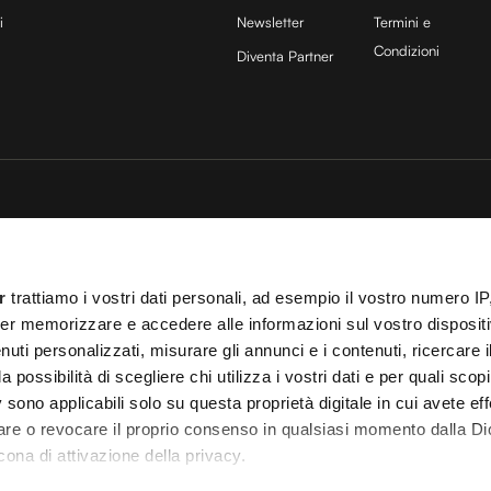
i
Newsletter
Termini e
Condizioni
Diventa Partner
sito è protetto da reCAPTCHA e si applicano la
Privacy Policy
e
Termini di servizio
di
25 COCOON Srl | Via A. Calabiana 6, 20139 Milano | P.IVA 11299540960 | REA 25
r
trattiamo i vostri dati personali, ad esempio il vostro numero IP
ei
Cookies
–
Termini e Condizioni
– Le immagini stock sono parzialmente fornite da
er memorizzare e accedere alle informazioni sul vostro dispositiv
uti personalizzati, misurare gli annunci e i contenuti, ricercare i
 T.O. 148078 del 13/03/2024|
info@cocooners.com
| RC Unipol 198891541 | Iscrizione
a possibilità di scegliere chi utilizza i vostri dati e per quali scop
 sono applicabili solo su questa proprietà digitale in cui avete eff
care o revocare il proprio consenso in qualsiasi momento dalla Di
cona di attivazione della privacy.