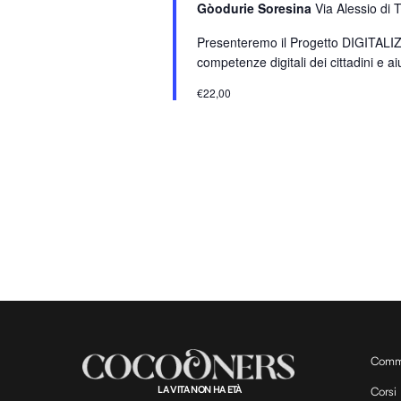
Gòodurie Soresina
Via Alessio di 
a
r
Presenteremo il Progetto DIGITALIZZA
o
competenze digitali dei cittadini e aiu
l
€22,00
a
C
h
i
a
v
e
.
Comm
LA VITA NON HA ETÀ
Corsi