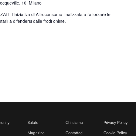
Tocqueville, 10, Milano
TI, l’iniziativa di Altroconsumo finalizzata a rafforzare le
tarli a difendersi dalle frodi online.
unity
Salute
Chi siamo
Privacy Policy
Magazine
Contattaci
Cookie Policy