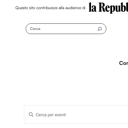
Questo sito contribuisce alla audience di
Skip
to
Cerca
content
Co
Eventi
I
n
s