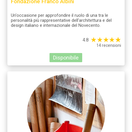
Fondazione Franco Albini
Un'occasione per approfondire il ruolo di una tra le
personalità più rappresentative dell'architettura e del
design italiano e internazionale del Novecento.
★
★
★
★
☆
★
4.8
14 recensioni
Disponibile