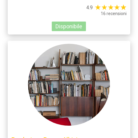
★
★
★
★
☆
★
4.9
16 recensioni
Disponibile