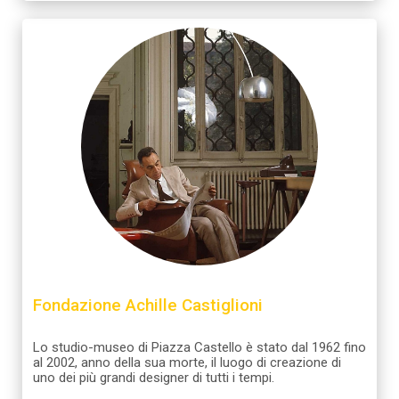
analizzare il nostro traffico. Condividiamo inoltre
informazioni sul modo in cui utilizzi il nostro sito con i
nostri partner che si occupano di analisi dei dati web,
pubblicità e social media, i quali potrebbero combinarle
con altre informazioni che hai fornito loro o che hanno
raccolto dal tuo utilizzo dei loro servizi.
Fondazione Achille Castiglioni
Lo studio-museo di Piazza Castello è stato dal 1962 fino
al 2002, anno della sua morte, il luogo di creazione di
uno dei più grandi designer di tutti i tempi.