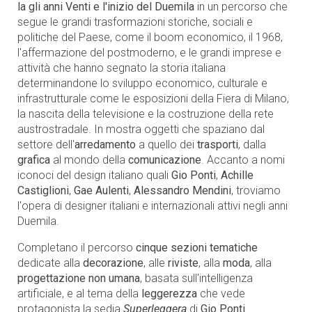
la gli anni Venti e l'inizio del Duemila
in un percorso che
segue le grandi trasformazioni storiche, sociali e
politiche del Paese, come il boom economico, il 1968,
l'affermazione del postmoderno, e le grandi imprese e
attività che hanno segnato la storia italiana
determinandone lo sviluppo economico, culturale e
infrastrutturale come le esposizioni della Fiera di Milano,
la nascita della televisione e la costruzione della rete
austrostradale. In mostra oggetti che spaziano dal
settore dell'
arredamento
a quello dei
trasporti
, dalla
grafica
al mondo della
comunicazione
. Accanto a nomi
iconoci del design italiano quali
Gio Ponti
,
Achille
Castiglioni
,
Gae Aulenti
,
Alessandro Mendini
, troviamo
l'opera di designer italiani e internazionali attivi negli anni
Duemila.
Completano il percorso
cinque sezioni tematiche
dedicate alla
decorazione
, alle
riviste
, alla
moda
, alla
progettazione non umana
, basata sull'intelligenza
artificiale, e al tema della
leggerezza
che vede
protagonista la sedia
Superleggera
di
Gio Ponti
.