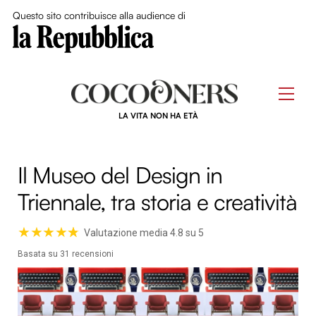
Close Me
Questo sito contribuisce alla audience di
Skip
to
Men
content
LA VITA NON HA ETÀ
Il Museo del Design in
Triennale, tra storia e creatività
★
★
★
★
☆
★
Valutazione media 4.8 su 5
Basata su 31 recensioni