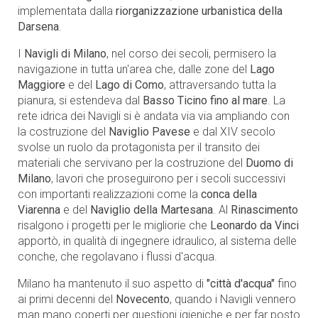
implementata dalla
riorganizzazione urbanistica della
Darsena
.
I
Navigli di Milano
, nel corso dei secoli, permisero la
navigazione in tutta un'area che, dalle zone del
Lago
Maggiore
e del
Lago di Como
, attraversando tutta la
pianura, si estendeva
dal
Basso Ticino fino al mare
. L
a
rete idrica dei Navigli si è andata via via ampliando con
la costruzione del
Naviglio Pavese
e dal XIV secolo
svolse un ruolo da protagonista per il transito dei
materiali che servivano per la costruzione del
Duomo di
Milano
, lavori che proseguirono per i secoli successivi
con importanti realizzazioni come la
conca della
Viarenna
e del
Naviglio della Martesana
. Al
Rinascimento
risalgono i progetti per le migliorie che
Leonardo da Vinci
apportò, in qualità di ingegnere idraulico, al sistema delle
conche, che regolavano i flussi d'acqua.
Milano ha mantenuto il suo aspetto di
"città d'acqua"
fino
ai primi decenni del
Novecento
, quando i Navigli vennero
man mano coperti per questioni igieniche e per far posto