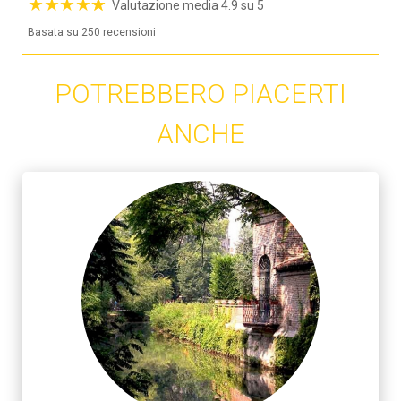
★
★
★
★
☆
★
Valutazione media 4.9 su 5
Basata su 250 recensioni
POTREBBERO PIACERTI
ANCHE