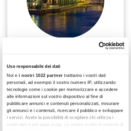
Navigazione sui Navigli: itinerario della
Darsena
Un percorso che tocca alcuni tratti storici dei Navigli per
Uso responsabile dei dati
rivivere il fascino della Milano di una volta e per godere di
un'esperienza unica e indimenticabile.
Noi e
i nostri 1022 partner
trattiamo i vostri dati
personali, ad esempio il vostro numero IP, utilizzando
★
★
★
★
☆
★
4.8
tecnologie come i cookie per memorizzare e accedere
398 recensioni
alle informazioni sul vostro dispositivo al fine di
pubblicare annunci e contenuti personalizzati, misurare
Disponibile
gli annunci e i contenuti, ricercare il pubblico e sviluppare
i servizi. Avete la possibilità di scegliere chi utilizza i
vostri dati e per quali scopi. Le vostre scelte in materia di