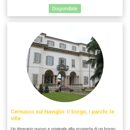
annunci, per fornire funzionalità dei social media e per
Disponibile
analizzare il nostro traffico. Condividiamo inoltre
informazioni sul modo in cui utilizzi il nostro sito con i
nostri partner che si occupano di analisi dei dati web,
pubblicità e social media, i quali potrebbero combinarle
con altre informazioni che hai fornito loro o che hanno
raccolto dal tuo utilizzo dei loro servizi.
Cernusco sul Naviglio: il borgo, i parchi, le
ville
Un itinerario nuovo e originale alla scoperta di un borgo