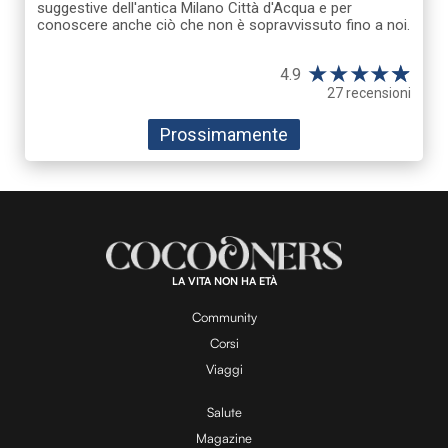
suggestive dell'antica Milano Città d'Acqua e per
conoscere anche ciò che non è sopravvissuto fino a noi.
★
★
★
★
☆
★
4.9
27 recensioni
Prossimamente
LA VITA NON HA ETÀ
Community
Corsi
Viaggi
Salute
Magazine