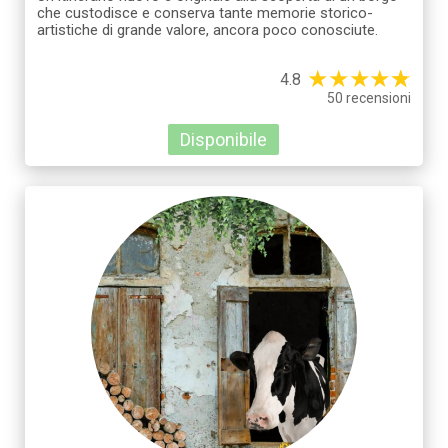
che custodisce e conserva tante memorie storico-
artistiche di grande valore, ancora poco conosciute.
★
★
★
★
☆
★
4.8
50 recensioni
Disponibile