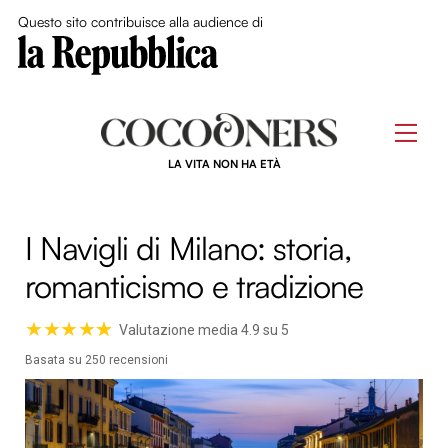
Close Me
Questo sito contribuisce alla audience di
Skip
to
Men
content
LA VITA NON HA ETÀ
I Navigli di Milano: storia,
romanticismo e tradizione
★
★
★
★
☆
★
Valutazione media 4.9 su 5
Basata su 250 recensioni