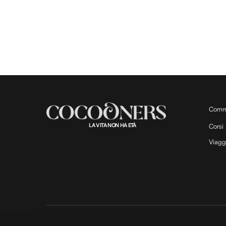
Comm
LA VITA NON HA ETÀ
Corsi
Viagg