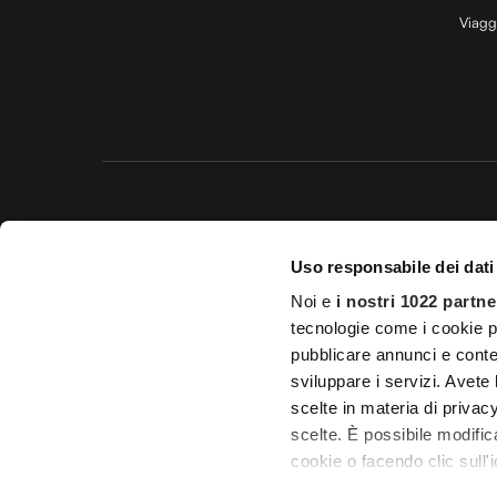
Viagg
Questo 
Uso responsabile dei dati
© 20
Noi e
i nostri 1022 partne
Impostazioni d
tecnologie come i cookie p
pubblicare annunci e conten
Licenza Agenzia di viaggio e
sviluppare i servizi. Avete l
scelte in materia di privacy
scelte. È possibile modifi
cookie o facendo clic sull'i