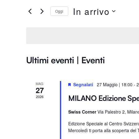
Ricerca
e
In arrivo
Oggi
e
r
S
i
e
viste
s
l
c
e
i
Navigazione
z
P
Ultimi eventi | Eventi
i
a
o
r
n
o
MAG
Segnalati
27 Maggio | 18:00
-
2
a
27
l
l
a
MILANO Edizione Sp
2026
a
C
d
Swiss Corner
Via Palestro 2, Milan
h
a
i
Edizione Speciale al Centro Svizze
t
a
Mercoledì ti porta alla scoperta del T
a
v