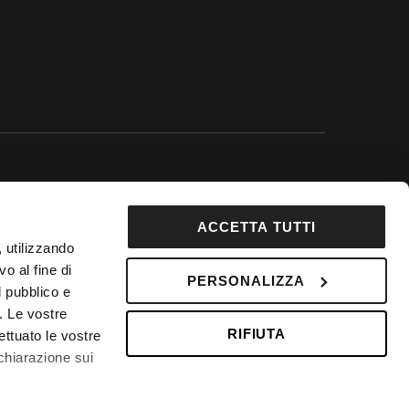
 Google.
ACCETTA TUTTI
92853
, utilizzando
DepositPhotos
o al fine di
PERSONALIZZA
l pubblico e
 Fondo Vacanze Felici n. 2737
i. Le vostre
RIFIUTA
ettuato le vostre
chiarazione sui