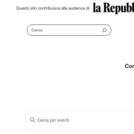
Questo sito contribuisce alla audience di
Skip
to
Cerca
content
Co
Eventi
I
n
s