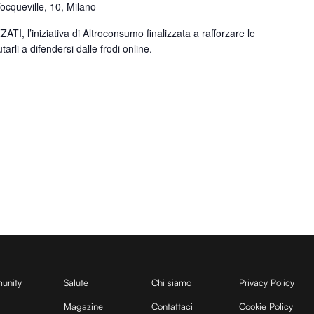
Tocqueville, 10, Milano
TI, l’iniziativa di Altroconsumo finalizzata a rafforzare le
tarli a difendersi dalle frodi online.
unity
Salute
Chi siamo
Privacy Policy
Magazine
Contattaci
Cookie Policy