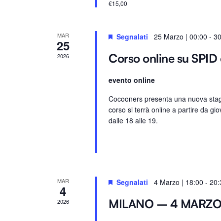
€15,00
.
e
.
C
MAR
Segnalati
25 Marzo | 00:00
-
30
25
e
Corso online su SPID 
2026
r
c
evento online
a
E
Cocooners presenta una nuova stagio
corso si terrà online a partire da gio
v
dalle 18 alle 19.
e
n
t
i
p
MAR
Segnalati
4 Marzo | 18:00
-
20:
4
e
r
MILANO – 4 MARZ
2026
P