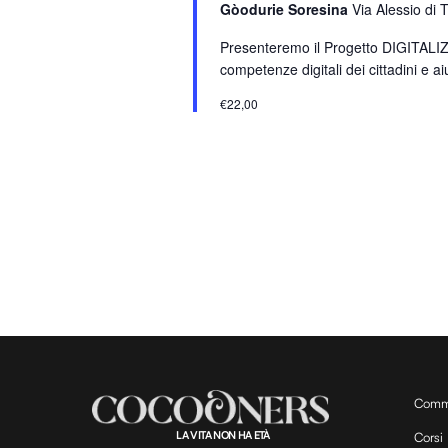
Gòodurie Soresina
Via Alessio di 
a
r
Presenteremo il Progetto DIGITALIZZA
o
competenze digitali dei cittadini e aiu
l
€22,00
a
C
h
i
a
v
e
.
Comm
LA VITA NON HA ETÀ
Corsi