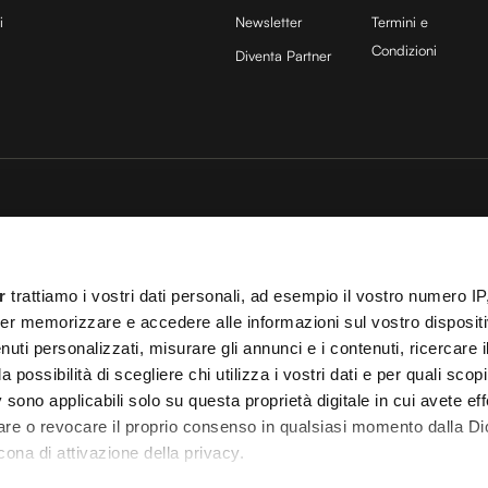
i
Newsletter
Termini e
Condizioni
Diventa Partner
sito è protetto da reCAPTCHA e si applicano la
Privacy Policy
e
Termini di servizio
di
25 COCOON Srl | Via A. Calabiana 6, 20139 Milano | P.IVA 11299540960 | REA 25
r
trattiamo i vostri dati personali, ad esempio il vostro numero IP
ei
Cookies
–
Termini e Condizioni
– Le immagini stock sono parzialmente fornite da
er memorizzare e accedere alle informazioni sul vostro dispositiv
uti personalizzati, misurare gli annunci e i contenuti, ricercare i
 T.O. 148078 del 13/03/2024|
info@cocooners.com
| RC Unipol 198891541 | Iscrizione
a possibilità di scegliere chi utilizza i vostri dati e per quali scop
 sono applicabili solo su questa proprietà digitale in cui avete eff
care o revocare il proprio consenso in qualsiasi momento dalla Di
cona di attivazione della privacy.