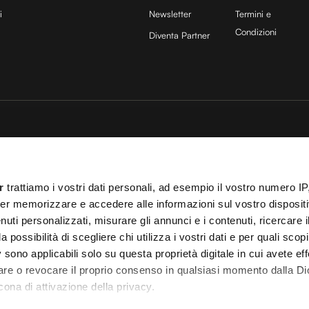
i
Newsletter
Termini e
Condizioni
Diventa Partner
sito è protetto da reCAPTCHA e si applicano la
Privacy Policy
e
Termini di servizio
di
25 COCOON Srl | Via A. Calabiana 6, 20139 Milano | P.IVA 11299540960 | REA 25
r
trattiamo i vostri dati personali, ad esempio il vostro numero IP
ei
Cookies
–
Termini e Condizioni
– Le immagini stock sono parzialmente fornite da
er memorizzare e accedere alle informazioni sul vostro dispositiv
uti personalizzati, misurare gli annunci e i contenuti, ricercare i
 T.O. 148078 del 13/03/2024|
info@cocooners.com
| RC Unipol 198891541 | Iscrizione
a possibilità di scegliere chi utilizza i vostri dati e per quali scop
 sono applicabili solo su questa proprietà digitale in cui avete eff
care o revocare il proprio consenso in qualsiasi momento dalla Di
cona di attivazione della privacy.