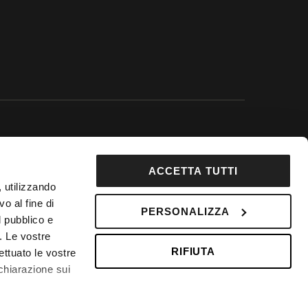
 Google.
ACCETTA TUTTI
92853
, utilizzando
DepositPhotos
o al fine di
PERSONALIZZA
l pubblico e
 Fondo Vacanze Felici n. 2737
i. Le vostre
RIFIUTA
ettuato le vostre
chiarazione sui