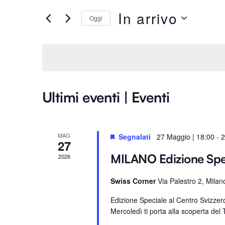
Ricerca
e
In arrivo
Oggi
e
r
S
i
e
viste
s
l
c
e
i
Navigazione
z
P
Ultimi eventi | Eventi
i
a
o
r
n
o
MAG
Segnalati
27 Maggio | 18:00
-
2
a
27
l
l
a
MILANO Edizione Sp
2026
a
C
d
Swiss Corner
Via Palestro 2, Milan
h
a
i
Edizione Speciale al Centro Svizze
t
a
Mercoledì ti porta alla scoperta del T
a
v