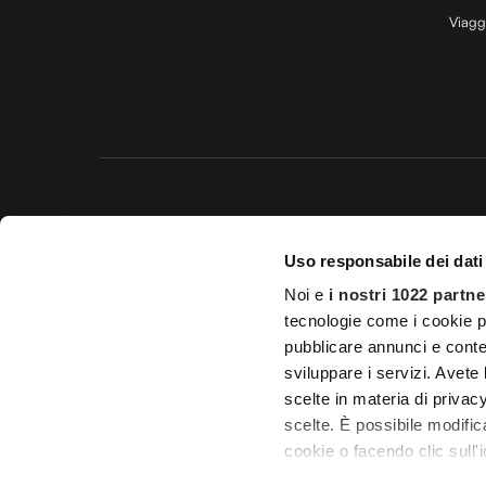
Viagg
Questo 
Uso responsabile dei dati
© 20
Noi e
i nostri 1022 partne
Impostazioni d
tecnologie come i cookie p
pubblicare annunci e conten
Licenza Agenzia di viaggio e
sviluppare i servizi. Avete l
scelte in materia di privacy
scelte. È possibile modifi
cookie o facendo clic sull'i