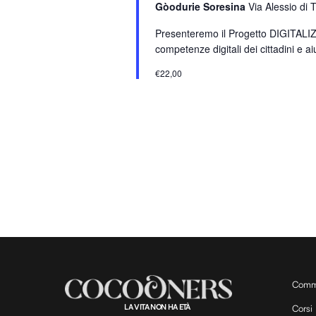
Gòodurie Soresina
Via Alessio di 
a
r
Presenteremo il Progetto DIGITALIZZA
o
competenze digitali dei cittadini e aiu
l
€22,00
a
C
h
i
a
v
e
.
Comm
LA VITA NON HA ETÀ
Corsi