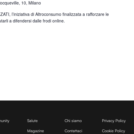
Tocqueville, 10, Milano
TI, l’iniziativa di Altroconsumo finalizzata a rafforzare le
tarli a difendersi dalle frodi online.
unity
Salute
Chi siamo
Privacy Policy
Magazine
Contattaci
Cookie Policy