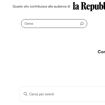
Questo sito contribuisce alla audience di
Skip
to
Cerca
content
Co
Eventi
I
n
s