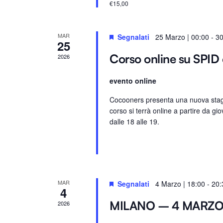
€15,00
.
e
.
C
MAR
Segnalati
25 Marzo | 00:00
-
30
25
e
Corso online su SPID 
2026
r
c
evento online
a
E
Cocooners presenta una nuova stagio
corso si terrà online a partire da gio
v
dalle 18 alle 19.
e
n
t
i
p
MAR
Segnalati
4 Marzo | 18:00
-
20:
4
e
r
MILANO – 4 MARZ
2026
P