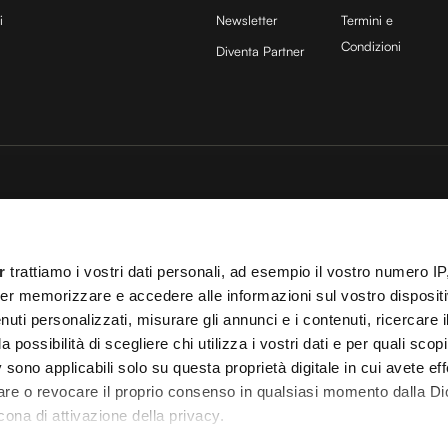
i
Newsletter
Termini e
Condizioni
Diventa Partner
sito è protetto da reCAPTCHA e si applicano la
Privacy Policy
e
Termini di servizio
di
25 COCOON Srl | Via A. Calabiana 6, 20139 Milano | P.IVA 11299540960 | REA 25
r
trattiamo i vostri dati personali, ad esempio il vostro numero IP
ei
Cookies
–
Termini e Condizioni
– Le immagini stock sono parzialmente fornite da
er memorizzare e accedere alle informazioni sul vostro dispositiv
uti personalizzati, misurare gli annunci e i contenuti, ricercare i
 T.O. 148078 del 13/03/2024|
info@cocooners.com
| RC Unipol 198891541 | Iscrizione
a possibilità di scegliere chi utilizza i vostri dati e per quali scop
 sono applicabili solo su questa proprietà digitale in cui avete eff
care o revocare il proprio consenso in qualsiasi momento dalla Di
cona di attivazione della privacy.