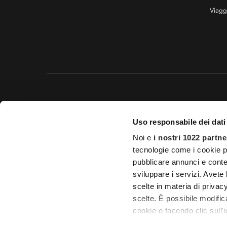
Viagg
Questo 
Uso responsabile dei dati
© 20
Noi e
i nostri 1022 partne
Impostazioni d
tecnologie come i cookie p
pubblicare annunci e conten
Licenza Agenzia di viaggio e
sviluppare i servizi. Avete l
scelte in materia di privacy
scelte. È possibile modifi
cookie o facendo clic sull'i