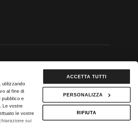
 Google.
ACCETTA TUTTI
92853
, utilizzando
DepositPhotos
o al fine di
PERSONALIZZA
l pubblico e
 Fondo Vacanze Felici n. 2737
i. Le vostre
RIFIUTA
ettuato le vostre
chiarazione sui