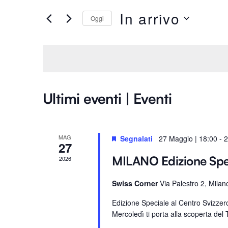
Ricerca
e
In arrivo
Oggi
e
r
S
i
e
viste
s
l
c
e
i
Navigazione
z
P
Ultimi eventi | Eventi
i
a
o
r
n
o
MAG
Segnalati
27 Maggio | 18:00
-
2
a
27
l
l
a
MILANO Edizione Sp
2026
a
C
d
Swiss Corner
Via Palestro 2, Milan
h
a
i
Edizione Speciale al Centro Svizze
t
a
Mercoledì ti porta alla scoperta del T
a
v