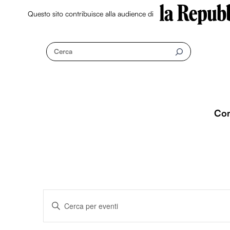
Questo sito contribuisce alla audience di
Skip
to
Cerca
content
Co
Eventi
I
n
s