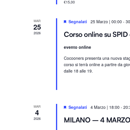
€15,00
.
e
.
C
MAR
Segnalati
25 Marzo | 00:00
-
30
25
e
Corso online su SPID 
2026
r
c
evento online
a
E
Cocooners presenta una nuova stagio
corso si terrà online a partire da gio
v
dalle 18 alle 19.
e
n
t
i
p
MAR
Segnalati
4 Marzo | 18:00
-
20:
4
e
r
MILANO – 4 MARZ
2026
P