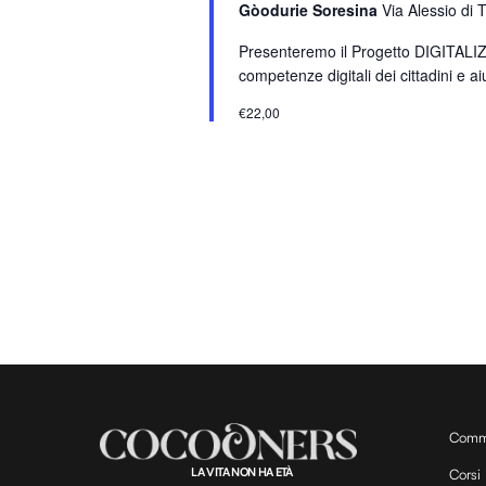
Gòodurie Soresina
Via Alessio di 
a
r
Presenteremo il Progetto DIGITALIZZA
o
competenze digitali dei cittadini e aiu
l
€22,00
a
C
h
i
a
v
e
.
Comm
LA VITA NON HA ETÀ
Corsi