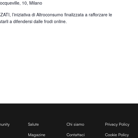
Tocqueville, 10, Milano
TI, l’iniziativa di Altroconsumo finalizzata a rafforzare le
tarli a difendersi dalle frodi online.
unity
Salute
Chi siamo
Privacy Policy
Magazine
Contattaci
Cookie Policy