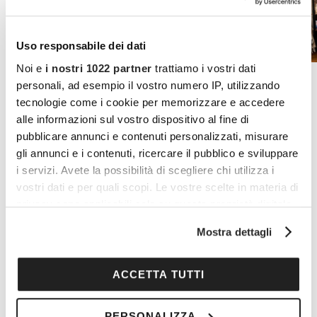
da Bennet puoi
trovare tutto quello
Uso responsabile dei dati
che ti serve:
Noi e
i nostri 1022 partner
trattiamo i vostri dati
materiali per il fai
personali, ad esempio il vostro numero IP, utilizzando
da te, materiale
tecnologie come i cookie per memorizzare e accedere
alle informazioni sul vostro dispositivo al fine di
elettrico, strumenti
pubblicare annunci e contenuti personalizzati, misurare
per il giardinaggio,
gli annunci e i contenuti, ricercare il pubblico e sviluppare
accessori e ricambi
i servizi. Avete la possibilità di scegliere chi utilizza i
vostri dati e per quali scopi. Le vostre scelte in materia di
auto e moto,
privacy sono applicabili solo su questa proprietà digitale
illuminazione e
in cui avete effettuato le vostre scelte. È possibile
Mostra dettagli
modificare o revocare il proprio consenso in qualsiasi
cura della casa
momento dalla Dichiarazione sui cookie o facendo clic
sull'icona di attivazione della privacy.
ACCETTA TUTTI
Con il tuo consenso, vorremmo anche:
VEDI TUTTE LE
PERSONALIZZA