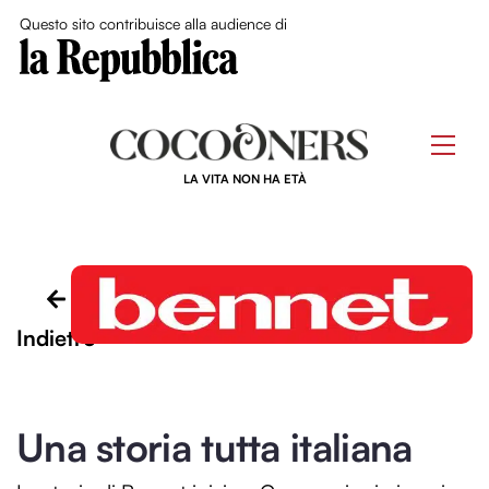
Close Me
Questo sito contribuisce alla audience di
Skip
to
Men
content
LA VITA NON HA ETÀ
Indietro
Una storia tutta italiana