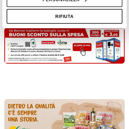
raccogliere informazioni sulla tua posizione
PROPOSTE
geografica, con un'approssimazione di qualche
RIFIUTA
metro,
Identificare il tuo dispositivo, scansionandolo
attivamente alla ricerca di caratteristiche specifiche
(impronte digitali).
Approfondisci come vengono elaborati i tuoi dati personali
e imposta le tue preferenze nella
sezione dettagli
. Puoi
modificare o ritirare il tuo consenso in qualsiasi momento
dalla Dichiarazione sui cookie.
Utilizziamo i cookie per personalizzare contenuti ed
annunci, per fornire funzionalità dei social media e per
analizzare il nostro traffico. Condividiamo inoltre
informazioni sul modo in cui utilizzi il nostro sito con i
nostri partner che si occupano di analisi dei dati web,
pubblicità e social media, i quali potrebbero combinarle
con altre informazioni che hai fornito loro o che hanno
raccolto dal tuo utilizzo dei loro servizi.