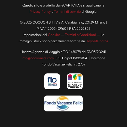
Questo sito è protetto da reCAPTCHA e si applicano la
Privacy Policy
e
Termini di servizio
di Google.
© 2025 COCOON Srl | Via A. Calabiana 6, 20139 Milano |
P.IVA 11299540960 | REA 2592853
Impostazioni dei
Cookies
–
Termini e Condizioni
– Le
immagini stock sono parzialmente fornite da
DepositPhotos
Licenza Agenzia di viaggio e T.O. 148078 del 13/03/2024|
info@cocooners.com
| RC Unipol 198891541 | Iscrizione
Fondo Vacanze Felici n. 2737