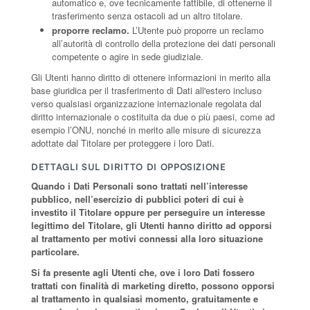
automatico e, ove tecnicamente fattibile, di ottenerne il
trasferimento senza ostacoli ad un altro titolare.
proporre reclamo.
L’Utente può proporre un reclamo
all’autorità di controllo della protezione dei dati personali
competente o agire in sede giudiziale.
Gli Utenti hanno diritto di ottenere informazioni in merito alla
base giuridica per il trasferimento di Dati all'estero incluso
verso qualsiasi organizzazione internazionale regolata dal
diritto internazionale o costituita da due o più paesi, come ad
esempio l’ONU, nonché in merito alle misure di sicurezza
adottate dal Titolare per proteggere i loro Dati.
DETTAGLI SUL DIRITTO DI OPPOSIZIONE
Quando i Dati Personali sono trattati nell’interesse
pubblico, nell’esercizio di pubblici poteri di cui è
investito il Titolare oppure per perseguire un interesse
legittimo del Titolare, gli Utenti hanno diritto ad opporsi
al trattamento per motivi connessi alla loro situazione
particolare.
Si fa presente agli Utenti che, ove i loro Dati fossero
trattati con finalità di marketing diretto, possono opporsi
al trattamento in qualsiasi momento, gratuitamente e