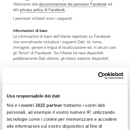
riferimento alla
documentazione dei permessi Facebook
ed
alla
privacy policy di Facebook
.
I permessi richiesti sono i seguenti:
Informazioni di base
Le informazioni di base dell’Utente registrato su Facebook
che normalmente includono i seguenti Dati: id, nome,
immagine, genere e lingua di localizzazione ed, in alcuni casi
gli “Amici” di Facebook. Se l'Utente ha reso disponibili
pubblicamente Dati ulteriori, gli stessi saranno disponibili.
Email
Fornisce accesso all'indirizzo email primario dell'Utente.
Foto
Fornisce accesso alle foto che l'Utente ha caricato ed a
Uso responsabile dei dati
quelle in cui è stato taggato.
Noi e
i nostri 1022 partner
trattiamo i vostri dati
Strumenti di Tracciamento
personali, ad esempio il vostro numero IP, utilizzando
Per Strumento di Tracciamento s’intende qualsiasi tecnologia
tecnologie come i cookie per memorizzare e accedere
- es. Cookie, identificativi univoci, web beacons, script
alle informazioni sul vostro dispositivo al fine di
integrati, e-tag e fingerprinting - che consenta di tracciare gli