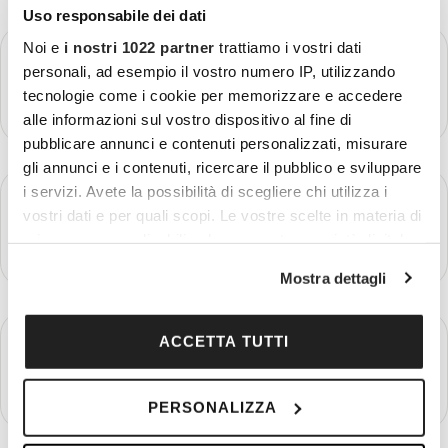
Uso responsabile dei dati
Noi e
i nostri 1022 partner
trattiamo i vostri dati
GIORNO 1
Partenza - Isola di Faial
personali, ad esempio il vostro numero IP, utilizzando
tecnologie come i cookie per memorizzare e accedere
Più dettagli
alle informazioni sul vostro dispositivo al fine di
pubblicare annunci e contenuti personalizzati, misurare
gli annunci e i contenuti, ricercare il pubblico e sviluppare
i servizi. Avete la possibilità di scegliere chi utilizza i
GIORNO 2
Whale-watching a Faial
vostri dati e per quali scopi. Le vostre scelte in materia di
privacy sono applicabili solo su questa proprietà digitale
Più dettagli
in cui avete effettuato le vostre scelte. È possibile
Mostra dettagli
modificare o revocare il proprio consenso in qualsiasi
momento dalla Dichiarazione sui cookie o facendo clic
sull'icona di attivazione della privacy.
GIORNO 3
ACCETTA TUTTI
Isola di Faial
Con il tuo consenso, vorremmo anche:
Più dettagli
PERSONALIZZA
raccogliere informazioni sulla tua posizione
geografica, con un'approssimazione di qualche