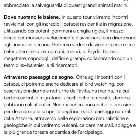
abbracciato la salvaguardia di questi grandi animali marini.
Dove nuotano le balene.
In questo tour vivremo incontri
ravvicinati con gli incredibili cetacei residenti e in migrazione,
utilizzando dei potenti gommoni a chiglia rigida, il mezzo
ideale per muoversi velocemente e avvicinarsi con discrezione
agli animali in oceano. Potremo vedere da vicino specie come
balenottere azzurre, comuni, minori, di Bryde, boreali,
megattere, capodogli, delfini e grampi, collaborando con un
team di ex-balenieri e di ricercatori.
Attraverso paesaggi da sogno.
Oltre agli incontri con i
cetacei, ci potremo anche dedicare al bird watching, con
osservazioni diurne e notturne dell’avifauna marina, tra cui
berte residenti e migratorie, uccelli delle tempeste, sterne e
gabbiani reali atlantici. Non mancheranno anche le occasioni
per dedicarci alla scoperta degli incredibili paesaggi naturali
delle Azzorre, attraverso delle esplorazioni naturalistiche e
geologiche in cui vedremo vulcani, caldere naturali, spiagge e
la più grande foresta endemica dell’arcipelago.