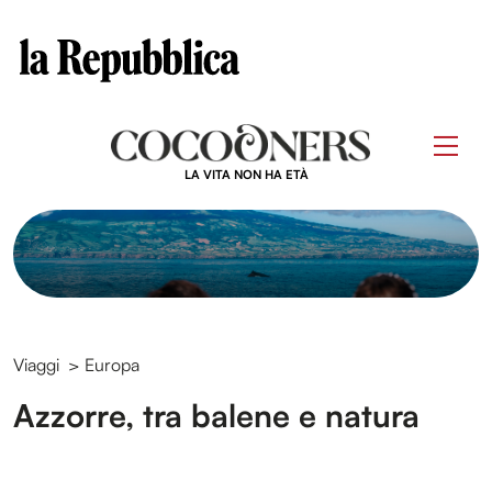
Clos
Questo sito contribuisce alla audience di
Skip
to
Men
content
LA VITA NON HA ETÀ
Viaggi
>
Europa
Azzorre, tra balene e natura