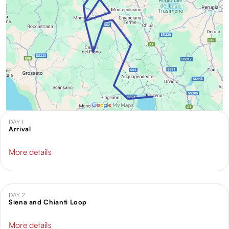
dalla Dichiarazione sui cookie.
Utilizziamo i cookie per personalizzare contenuti ed
annunci, per fornire funzionalità dei social media e per
analizzare il nostro traffico. Condividiamo inoltre
informazioni sul modo in cui utilizzi il nostro sito con i
nostri partner che si occupano di analisi dei dati web,
pubblicità e social media, i quali potrebbero combinarle
con altre informazioni che hai fornito loro o che hanno
raccolto dal tuo utilizzo dei loro servizi.
DAY 1
Arrival
More details
DAY 2
Siena and Chianti Loop
More details