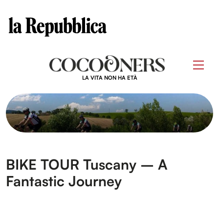
Clos
Questo sito contribuisce alla audience di
Skip
to
Men
content
LA VITA NON HA ETÀ
BIKE TOUR Tuscany – A
Fantastic Journey