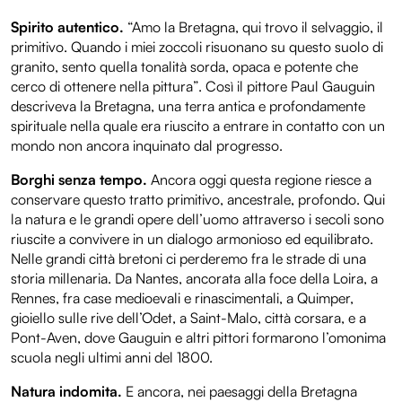
Spirito autentico.
“Amo la Bretagna, qui trovo il selvaggio, il
primitivo. Quando i miei zoccoli risuonano su questo suolo di
granito, sento quella tonalità sorda, opaca e potente che
cerco di ottenere nella pittura”. Così il pittore Paul Gauguin
descriveva la Bretagna, una terra antica e profondamente
spirituale nella quale era riuscito a entrare in contatto con un
mondo non ancora inquinato dal progresso.
Borghi senza tempo.
Ancora oggi questa regione riesce a
conservare questo tratto primitivo, ancestrale, profondo. Qui
la natura e le grandi opere dell’uomo attraverso i secoli sono
riuscite a convivere in un dialogo armonioso ed equilibrato.
Nelle grandi città bretoni ci perderemo fra le strade di una
storia millenaria. Da Nantes, ancorata alla foce della Loira, a
Rennes, fra case medioevali e rinascimentali, a Quimper,
gioiello sulle rive dell’Odet, a Saint-Malo, città corsara, e a
Pont-Aven, dove Gauguin e altri pittori formarono l’omonima
scuola negli ultimi anni del 1800.
Natura indomita.
E ancora, nei paesaggi della Bretagna