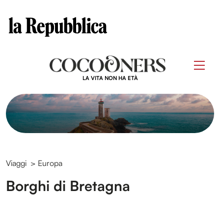
Clos
Questo sito contribuisce alla audience di
Skip
to
Men
content
LA VITA NON HA ETÀ
Viaggi
>
Europa
Borghi di Bretagna