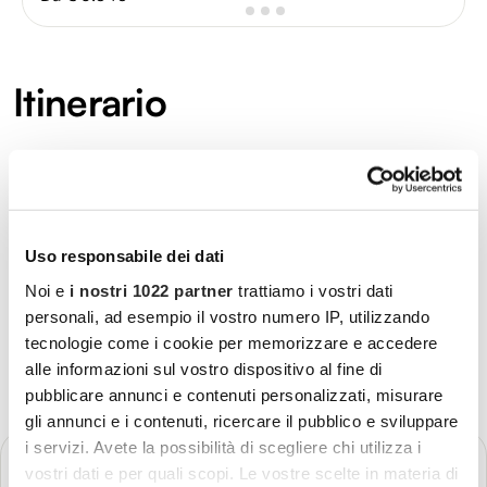
Itinerario
Uso responsabile dei dati
Noi e
i nostri 1022 partner
trattiamo i vostri dati
personali, ad esempio il vostro numero IP, utilizzando
tecnologie come i cookie per memorizzare e accedere
alle informazioni sul vostro dispositivo al fine di
pubblicare annunci e contenuti personalizzati, misurare
gli annunci e i contenuti, ricercare il pubblico e sviluppare
i servizi. Avete la possibilità di scegliere chi utilizza i
GIORNO 1
Partenza - Rio de Janeiro
vostri dati e per quali scopi. Le vostre scelte in materia di