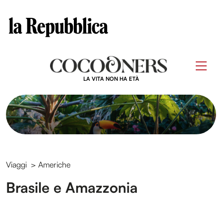
Clos
Questo sito contribuisce alla audience di
Skip
to
Men
content
LA VITA NON HA ETÀ
Viaggi
>
Americhe
Brasile e Amazzonia