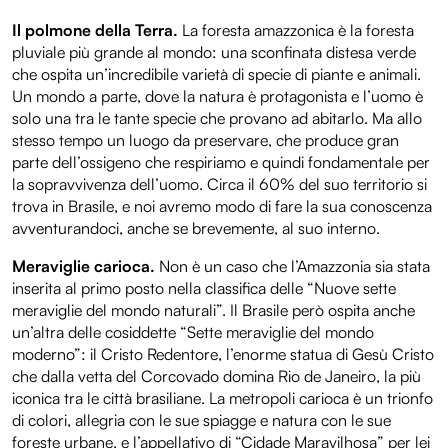
Il polmone della Terra.
La foresta amazzonica è la foresta
pluviale più grande al mondo: una sconfinata distesa verde
che ospita un’incredibile varietà di specie di piante e animali.
Un mondo a parte, dove la natura è protagonista e l’uomo è
solo una tra le tante specie che provano ad abitarlo. Ma allo
stesso tempo un luogo da preservare, che produce gran
parte dell’ossigeno che respiriamo e quindi fondamentale per
la sopravvivenza dell’uomo. Circa il 60% del suo territorio si
trova in Brasile, e noi avremo modo di fare la sua conoscenza
avventurandoci, anche se brevemente, al suo interno.
Meraviglie carioca.
Non è un caso che l’Amazzonia sia stata
inserita al primo posto nella classifica delle “Nuove sette
meraviglie del mondo naturali”. Il Brasile però ospita anche
un’altra delle cosiddette “Sette meraviglie del mondo
moderno”: il Cristo Redentore, l’enorme statua di Gesù Cristo
che dalla vetta del Corcovado domina Rio de Janeiro, la più
iconica tra le città brasiliane. La metropoli carioca è un trionfo
di colori, allegria con le sue spiagge e natura con le sue
foreste urbane, e l’appellativo di “Cidade Maravilhosa” per lei