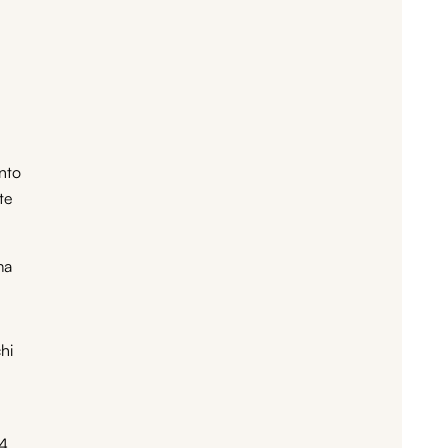
nto
te
ma
hi
4,