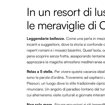
In un resort di lu
le meraviglie di 
Leggendarie bellezze.
Come una perla in mezzo
incanti e suggestioni, dove la storia si confonde 
reperti romani e i mosaici bizantini. Quest’isola, 
pena scoprire senza fretta, assaporando lentamen
apprezzare le magiche atmosfere mediterranee e i
Relax a 5 stelle.
Per vivere questa vacanza idea
sono le parole d’ordine. Troveremo ad ospitarci un
Pissouri, un luogo dove lo stile tradizionale cip
rinunciare. Un angolo di paradiso lontano dal tur
cui alterneremo visite culturali e giornate interam
Non solo mare.
Alcune escursioni ai siti imperdi