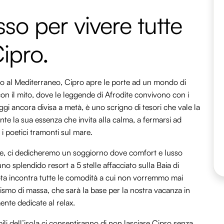
sso per vivere tutte
Cipro.
 al Mediterraneo, Cipro apre le porte ad un mondo di
con il mito, dove le leggende di Afrodite convivono con i
oggi ancora divisa a metà, è uno scrigno di tesori che vale la
te la sua essenza che invita alla calma, a fermarsi ad
 poetici tramonti sul mare.
le, ci dedicheremo un soggiorno dove comfort e lusso
o splendido resort a 5 stelle affacciato sulla Baia di
riota incontra tutte le comodità a cui non vorremmo mai
ismo di massa, che sarà la base per la nostra vacanza in
ente dedicate al relax.
bili dell’isola ci consentiranno di non lasciare Cipro senza