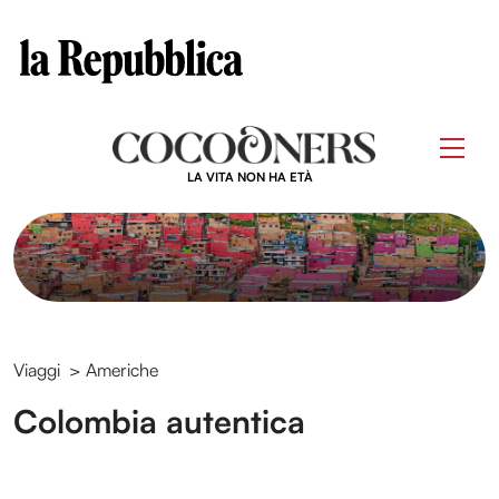
Clos
Questo sito contribuisce alla audience di
Skip
to
Men
content
LA VITA NON HA ETÀ
Viaggi
>
Americhe
Colombia autentica