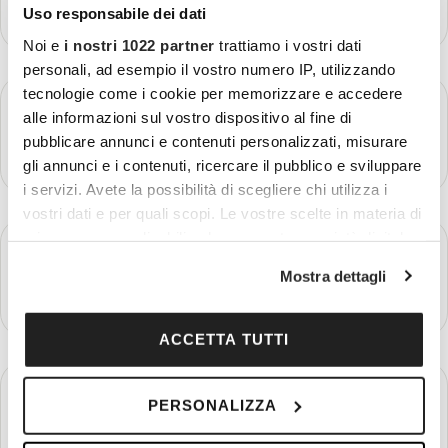
Più dettagli
Uso responsabile dei dati
Noi e
i nostri 1022 partner
trattiamo i vostri dati
personali, ad esempio il vostro numero IP, utilizzando
tecnologie come i cookie per memorizzare e accedere
GIORNO 3
Bogotà - Medellin
alle informazioni sul vostro dispositivo al fine di
pubblicare annunci e contenuti personalizzati, misurare
Più dettagli
gli annunci e i contenuti, ricercare il pubblico e sviluppare
i servizi. Avete la possibilità di scegliere chi utilizza i
vostri dati e per quali scopi. Le vostre scelte in materia di
privacy sono applicabili solo su questa proprietà digitale
GIORNO 4
Medellin
in cui avete effettuato le vostre scelte. È possibile
Mostra dettagli
modificare o revocare il proprio consenso in qualsiasi
Più dettagli
momento dalla Dichiarazione sui cookie o facendo clic
sull'icona di attivazione della privacy.
ACCETTA TUTTI
Con il tuo consenso, vorremmo anche:
GIORNO 5
Medellin
PERSONALIZZA
raccogliere informazioni sulla tua posizione
geografica, con un'approssimazione di qualche
Più dettagli