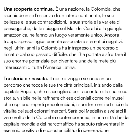
Una scoperta continua.
È una nazione, la Colombia, che
racchiude in sé l’essenza di un intero continente, le sue
bellezze e le sue contraddizioni, la sua storia e la varietà di
paesaggi che, dalle spiagge sul Mar dei Caraibi alla giungla
amazzonica, ne fanno un luogo veramente unico. Ancora
troppo spesso ingiustamente associata a stereotipi negativi,
negli ultimi anni la Colombia ha intrapreso un percorso di
riscatto dal suo passato difficile, che l’ha portata a sfruttare il
suo enorme potenziale per diventare una delle mete più
interessanti di tutta l’America Latina.
Tra storia e rinascita.
Il nostro viaggio si snoda in un
percorso che tocca le sue tre città principali, iniziando dalla
capitale Bogotá, che ci accoglierà per raccontarci la sua ricca
storia, visibile nelle raffinate chiese coloniali come nei musei
che ospitano reperti precolombiani, i suoi fermenti artistici e la
vitalità dei suoi colorati mercati. Sarà poi Medellín a svelarci il
vero volto della Colombia contemporanea, in una città che da
capitale mondiale del narcotraffico ha saputo reinventarsi in
esempio positivo di ecosostenibilità, di rigenerazione