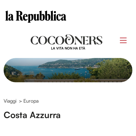
Clos
Questo sito contribuisce alla audience di
Skip
to
Men
content
LA VITA NON HA ETÀ
Viaggi
>
Europa
Costa Azzurra