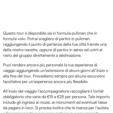
pubblicità e social media, i quali potrebbero combinarle
con altre informazioni che hai fornito loro o che hanno
raccolto dal tuo utilizzo dei loro servizi.
Questo tour è disponibile sia in formula pullman che in
formula volo. Potrai scegliere di partire in pullman,
raggiungendo il punto di partenza dalla tua città tramite una
delle nostre navette, oppure di partire in aereo ed unirti al
resto del gruppo direttamente a destinazione.
Puoi rendere ancora più personale la tua esperienza di
viaggio aggiungendo un’estensione di alcuni giorni all’inizio o
alla fine del tour. Prevediamo sempre poi alcune escursioni
facoltative per un’esperienza ancora più flessibile.
All’inizio del viaggio l’accompagnatore raccoglierà il forfait
obbligatorio che varia da €15 a €25 per persona. Tale importo
include gli ingressi ai musei, ai monumenti ed eventuali tasse
da pagare in loco. Si precisa inoltre che le mance per l’autista