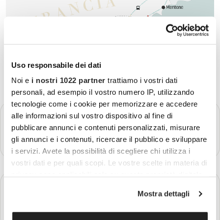
Uso responsabile dei dati
Noi e
i nostri 1022 partner
trattiamo i vostri dati
personali, ad esempio il vostro numero IP, utilizzando
tecnologie come i cookie per memorizzare e accedere
GIORNO 1
alle informazioni sul vostro dispositivo al fine di
Partenza - Costa Azzurra
pubblicare annunci e contenuti personalizzati, misurare
gli annunci e i contenuti, ricercare il pubblico e sviluppare
Più dettagli
i servizi. Avete la possibilità di scegliere chi utilizza i
vostri dati e per quali scopi. Le vostre scelte in materia di
privacy sono applicabili solo su questa proprietà digitale
GIORNO 2
in cui avete effettuato le vostre scelte. È possibile
Nizza
Mostra dettagli
modificare o revocare il proprio consenso in qualsiasi
momento dalla Dichiarazione sui cookie o facendo clic
Più dettagli