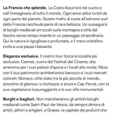
La Francia che splende.
La Costa Azzurra è nel cuore e
nell’immaginario di tutto il mondo. Ogni anno attira turisti da
ogni parte del pianeta. Questo tratto di costa all’estremo sud
della Francia racchiude perle di rara bellezza. Un susseguirsi
di borghi medievali arroccati sulle montagne e città dal
fascino senza tempo inserite in un paesaggio straordinario.
Qui la natura è rigogliosa e profumata, e il mare cristallino
invita a una pausa rilassante.
Eleganza esclusiva.
Il nostro tour tocca le località più
esclusive: Cannes, cuore del Festival del Cinema, che
ameremo per i suoi palazzi d’epoca e i locali alla moda; Nizza
con il suo patrimonio architettonico barocco e i suoi mercati
colorati; Monaco, città-stato tra le più piccole al mondo,
sinonimo di glamour e ricchezza; e ancora Cap-Ferrat, con la
sua vegetazione lussureggiante e le sue ville monumentali.
Borghi e bagliori.
Non mancheranno gli antichi borghi
medievali come Saint-Paul-de-Vence, da sempre dimora di
artisti, pittori e artigiani, e Grasse, la capitale dei profumi che