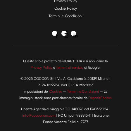
Privacy Policy
Cookie Policy
Termini e Condizioni
Questo sito è protetto da reCAPTCHA e si applicano la
Privacy Policy
e
Termini di servizio
di Google.
© 2025 COCOON Srl | Via A. Calabiana 6, 20139 Milano |
P.IVA 11299540960 | REA 2592853
Impostazioni dei
Cookies
–
Termini e Condizioni
– Le
immagini stock sono parzialmente fornite da
DepositPhotos
Licenza Agenzia di viaggio e T.O. 148078 del 13/03/2024|
info@cocooners.com
| RC Unipol 198891541 | Iscrizione
Fondo Vacanze Felici n. 2737