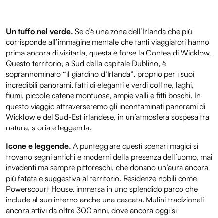
Un tuffo nel verde.
Se c’è una zona dell’Irlanda che più
corrisponde all’immagine mentale che tanti viaggiatori hanno
prima ancora di visitarla, questa è forse la Contea di Wicklow.
Questo territorio, a Sud della capitale Dublino, è
soprannominato “il giardino d’Irlanda”, proprio per i suoi
incredibili panorami, fatti di eleganti e verdi colline, laghi,
fiumi, piccole catene montuose, ampie valli e fitti boschi. In
questo viaggio attraverseremo gli incontaminati panorami di
Wicklow e del Sud-Est irlandese, in un’atmosfera sospesa tra
natura, storia e leggenda.
Icone e leggende.
A punteggiare questi scenari magici si
trovano segni antichi e moderni della presenza dell’uomo, mai
invadenti ma sempre pittoreschi, che donano un’aura ancora
più fatata e suggestiva al territorio. Residenze nobili come
Powerscourt House, immersa in uno splendido parco che
include al suo interno anche una cascata. Mulini tradizionali
ancora attivi da oltre 300 anni, dove ancora oggi si