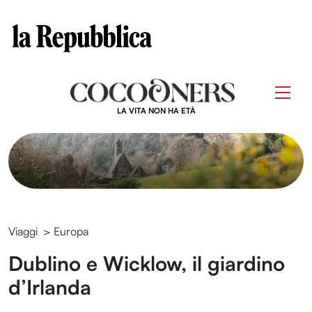
Clos
Questo sito contribuisce alla audience di
Skip
to
Men
content
LA VITA NON HA ETÀ
Viaggi
>
Europa
Dublino e Wicklow, il giardino
d’Irlanda