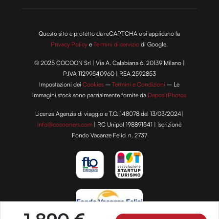
Questo sito è protetto da reCAPTCHA e si applicano la
Privacy Policy
e
Termini di servizio
di Google.
© 2025 COCOON Srl | Via A. Calabiana 6, 20139 Milano |
P.IVA 11299540960 | REA 2592853
Impostazioni dei
Cookies
–
Termini e Condizioni
– Le
immagini stock sono parzialmente fornite da
DepositPhotos
Licenza Agenzia di viaggio e T.O. 148078 del 13/03/2024|
info@cocooners.com
| RC Unipol 198891541 | Iscrizione
Fondo Vacanze Felici n. 2737