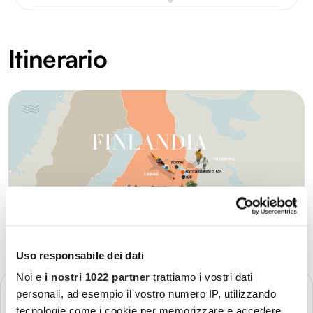
Itinerario
Uso responsabile dei dati
Noi e
i nostri 1022 partner
trattiamo i vostri dati
GIORNO 1
personali, ad esempio il vostro numero IP, utilizzando
Partenza - Helsinki
tecnologie come i cookie per memorizzare e accedere