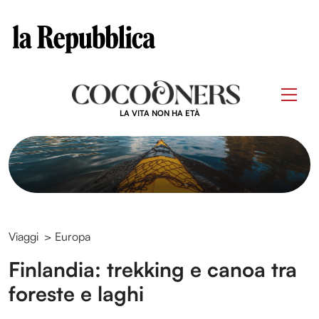
Clos
Questo sito contribuisce alla audience di
Skip
to
Men
content
LA VITA NON HA ETÀ
Viaggi
>
Europa
Finlandia: trekking e canoa tra
foreste e laghi