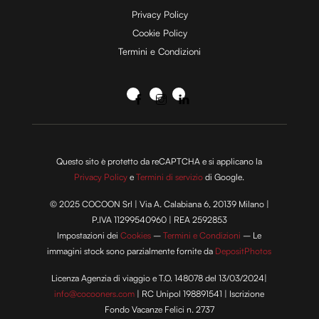
Privacy Policy
Cookie Policy
Termini e Condizioni
Questo sito è protetto da reCAPTCHA e si applicano la
Privacy Policy
e
Termini di servizio
di Google.
© 2025 COCOON Srl | Via A. Calabiana 6, 20139 Milano |
P.IVA 11299540960 | REA 2592853
Impostazioni dei
Cookies
–
Termini e Condizioni
– Le
immagini stock sono parzialmente fornite da
DepositPhotos
Licenza Agenzia di viaggio e T.O. 148078 del 13/03/2024|
info@cocooners.com
| RC Unipol 198891541 | Iscrizione
Fondo Vacanze Felici n. 2737