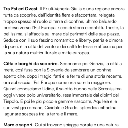
Tra Est ed Ovest.
Il Friuli-Venezia Giulia è una regione ancora
tutta da scoprire, dall’identità fiera e sfaccettata, relegata
troppo spesso al ruolo di terra di confine, ultimo baluardo
proteso verso l’Est Europa, ricco di storia e conflitti. Trieste, la
bellissima, si affaccia sul mare dai perimetri delle sue piazze.
Seduce con il suo fascino romantico e liberty, patria e dimora
di poeti, è la città del vento e dei caffè letterari e affascina per
la sua natura multiculturale e mitteleuropea.
Città e borghi da scoprire.
Scopriamo poi Gorizia, la città a
metà, così fusa con la Slovenia da sembrare un confine
aperto che, dopo i tragici fatti e le ferite di una storia recente,
ora abbraccia l’Est Europa come una sorella maggiore.
Quindi conosciamo Udine, il salotto buono della Serenissima,
oggi vivace polo universitario, resa immortale dai dipinti del
Tiepolo. E poi le più piccole gemme nascoste, Aquileia e le
sue vestigia romane, Cividale e Grado, splendida cittadina
lagunare sospesa tra la terra e il mare.
Mare e sapori.
Qui si trovano spiagge dorate e una natura