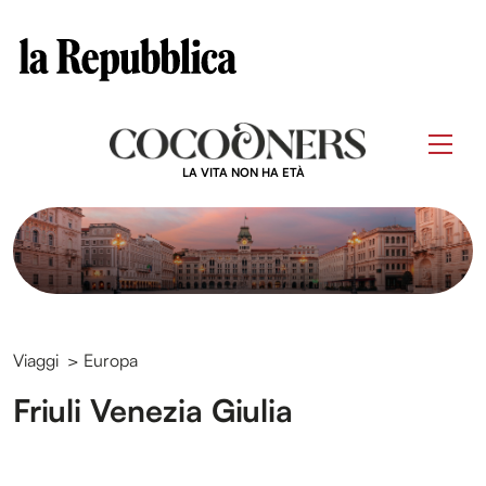
Clos
Questo sito contribuisce alla audience di
Skip
to
Men
content
LA VITA NON HA ETÀ
Viaggi
>
Europa
Friuli Venezia Giulia