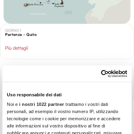
GIORNO 1
Partenza - Quito
Più dettagli
GIORNO 2
Quito
Più dettagli
Uso responsabile dei dati
Noi e
i nostri 1022 partner
trattiamo i vostri dati
personali, ad esempio il vostro numero IP, utilizzando
GIORNO 3
tecnologie come i cookie per memorizzare e accedere
Quito - Baltra (Isole Galápagos)
alle informazioni sul vostro dispositivo al fine di
pubblicare annunci e contenuti personalizzati, misurare
Più dettagli