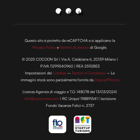
Questo sito è protetto da reCAPTCHA e si applicano la
Privacy Policy
e
Termini di servizio
di Google.
© 2025 COCOON Srl | Via A. Calabiana 6, 20139 Milano |
P.IVA 11299540960 | REA 2592853
Impostazioni dei
Cookies
–
Termini e Condizioni
– Le
immagini stock sono parzialmente fornite da
DepositPhotos
Licenza Agenzia di viaggio e T.O. 148078 del 13/03/2024|
info@cocooners.com
| RC Unipol 198891541 | Iscrizione
Fondo Vacanze Felici n. 2737