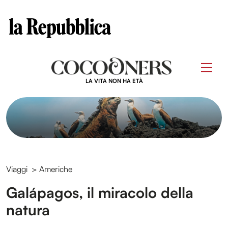
Clos
Questo sito contribuisce alla audience di
Skip
to
Men
content
LA VITA NON HA ETÀ
Viaggi
>
Americhe
Galápagos, il miracolo della
natura