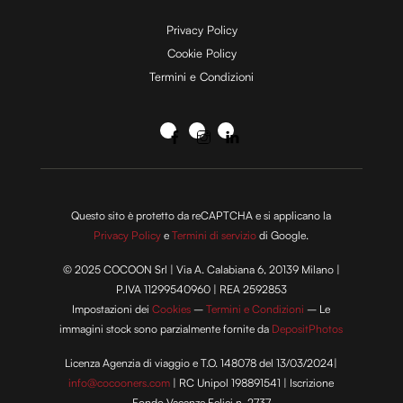
Privacy Policy
Cookie Policy
Termini e Condizioni
Questo sito è protetto da reCAPTCHA e si applicano la
Privacy Policy
e
Termini di servizio
di Google.
© 2025 COCOON Srl | Via A. Calabiana 6, 20139 Milano |
P.IVA 11299540960 | REA 2592853
Impostazioni dei
Cookies
–
Termini e Condizioni
– Le
immagini stock sono parzialmente fornite da
DepositPhotos
Licenza Agenzia di viaggio e T.O. 148078 del 13/03/2024|
info@cocooners.com
| RC Unipol 198891541 | Iscrizione
Fondo Vacanze Felici n. 2737