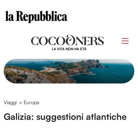
Clos
Questo sito contribuisce alla audience di
Skip
to
Men
content
LA VITA NON HA ETÀ
Viaggi
>
Europa
Galizia: suggestioni atlantiche