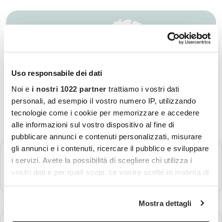
Uso responsabile dei dati
Noi e
i nostri 1022 partner
trattiamo i vostri dati
personali, ad esempio il vostro numero IP, utilizzando
tecnologie come i cookie per memorizzare e accedere
alle informazioni sul vostro dispositivo al fine di
pubblicare annunci e contenuti personalizzati, misurare
gli annunci e i contenuti, ricercare il pubblico e sviluppare
GIORNO 1
Partenza - Santiago de Compostela
i servizi. Avete la possibilità di scegliere chi utilizza i
vostri dati e per quali scopi. Le vostre scelte in materia di
Più dettagli
privacy sono applicabili solo su questa proprietà digitale
in cui avete effettuato le vostre scelte. È possibile
Mostra dettagli
modificare o revocare il proprio consenso in qualsiasi
momento dalla Dichiarazione sui cookie o facendo clic
GIORNO 2