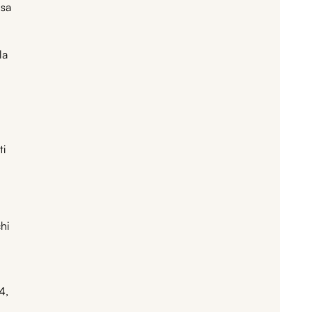
usa
la
ti
hi
4,