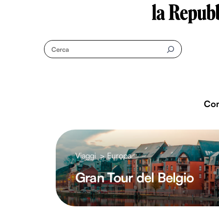
Questo sito contribuisce alla audience di
Skip
to
Cerca
content
Co
Viaggi
>
Europa
Gran Tour del Belgio