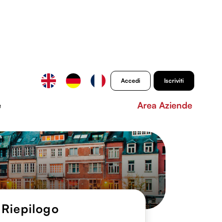
Accedi
Iscriviti
e
Area Aziende
Riepilogo