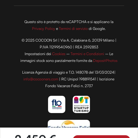
Questo sito è protetto da reCAPTCHA e si applicano la
Privacy Policy
e
Termini di servizio
di Google.
© 2025 COCOON Srl | Via A. Calabiana 6, 20139 Milano |
P.IVA 11299540960 | REA 2592853
Impostazioni dei
Cookies
–
Termini e Condizioni
– Le
immagini stock sono parzialmente fornite da
DepositPhotos
Licenza Agenzia di viaggio e T.O. 148078 del 13/03/2024|
info@cocooners.com
| RC Unipol 198891541 | Iscrizione
Fondo Vacanze Felici n. 2737