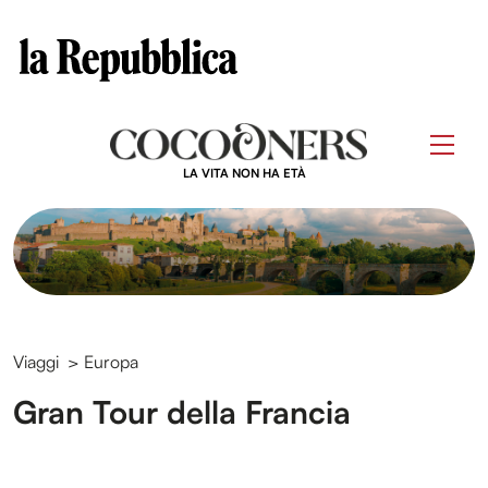
Clos
Questo sito contribuisce alla audience di
Skip
to
Men
content
LA VITA NON HA ETÀ
Viaggi
>
Europa
Gran Tour della Francia