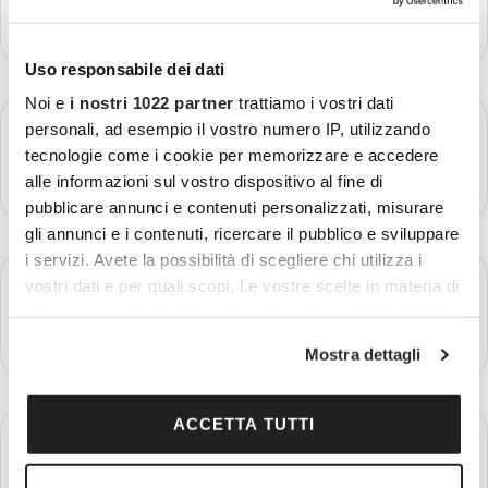
Più dettagli
Uso responsabile dei dati
Noi e
i nostri 1022 partner
trattiamo i vostri dati
GIORNO 3
personali, ad esempio il vostro numero IP, utilizzando
Parigi
tecnologie come i cookie per memorizzare e accedere
Più dettagli
alle informazioni sul vostro dispositivo al fine di
pubblicare annunci e contenuti personalizzati, misurare
gli annunci e i contenuti, ricercare il pubblico e sviluppare
i servizi. Avete la possibilità di scegliere chi utilizza i
GIORNO 4
vostri dati e per quali scopi. Le vostre scelte in materia di
Parigi - Giverny - Rouen - Caen
privacy sono applicabili solo su questa proprietà digitale
Più dettagli
in cui avete effettuato le vostre scelte. È possibile
Mostra dettagli
modificare o revocare il proprio consenso in qualsiasi
momento dalla Dichiarazione sui cookie o facendo clic
sull'icona di attivazione della privacy.
ACCETTA TUTTI
GIORNO 5
Spiagge dello Sbarco - Mont St. Michel
Con il tuo consenso, vorremmo anche: