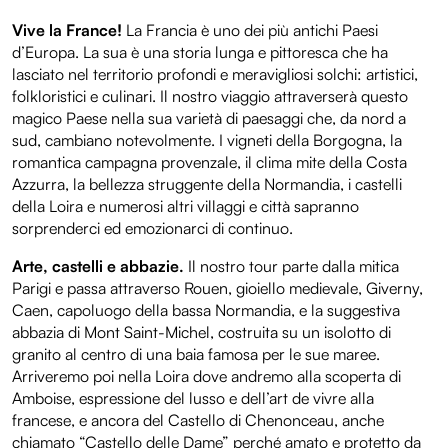
Vive la France!
La Francia è uno dei più antichi Paesi
d’Europa. La sua è una storia lunga e pittoresca che ha
lasciato nel territorio profondi e meravigliosi solchi: artistici,
folkloristici e culinari. Il nostro viaggio attraverserà questo
magico Paese nella sua varietà di paesaggi che, da nord a
sud, cambiano notevolmente. I vigneti della Borgogna, la
romantica campagna provenzale, il clima mite della Costa
Azzurra, la bellezza struggente della Normandia, i castelli
della Loira e numerosi altri villaggi e città sapranno
sorprenderci ed emozionarci di continuo.
Arte, castelli e abbazie.
Il nostro tour parte dalla mitica
Parigi e passa attraverso Rouen, gioiello medievale, Giverny,
Caen, capoluogo della bassa Normandia, e la suggestiva
abbazia di Mont Saint-Michel, costruita su un isolotto di
granito al centro di una baia famosa per le sue maree.
Arriveremo poi nella Loira dove andremo alla scoperta di
Amboise, espressione del lusso e dell’art de vivre alla
francese, e ancora del Castello di Chenonceau, anche
chiamato “Castello delle Dame” perché amato e protetto da