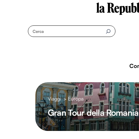
Questo sito contribuisce alla audience di
Skip
to
Cerca
content
Co
Viaggi
>
Europa
Gran Tour della Romania