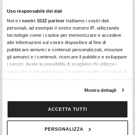
Uso responsabile dei dati
Noi e
i nostri 1022 partner
trattiamo i vostri dati
personali, ad esempio il vostro numero IP, utilizzando
tecnologie come i cookie per memorizzare e accedere
alle informazioni sul vostro dispositivo al fine di
pubblicare annunci e contenuti personalizzati, misurare
gli annunci e i contenuti, ricercare il pubblico e sviluppare
i servizi. Avete la possibilità di scegliere chi utilizza i
vostri dati e per quali scopi. Le vostre scelte in materia di
GIORNO 1
privacy sono applicabili solo su questa proprietà digitale
Partenza - Klagenfurt - Graz
in cui avete effettuato le vostre scelte. È possibile
Mostra dettagli
Più dettagli
modificare o revocare il proprio consenso in qualsiasi
momento dalla Dichiarazione sui cookie o facendo clic
sull'icona di attivazione della privacy.
ACCETTA TUTTI
GIORNO 2
Graz - Zagabria
Con il tuo consenso, vorremmo anche:
PERSONALIZZA
raccogliere informazioni sulla tua posizione
Più dettagli