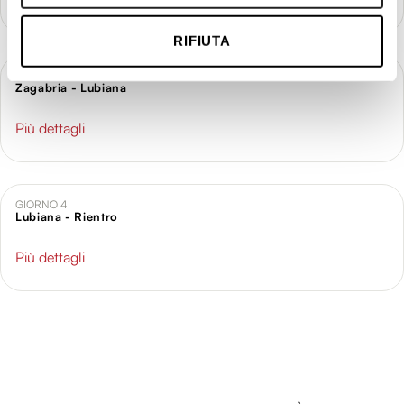
geografica, con un'approssimazione di qualche
metro,
RIFIUTA
Identificare il tuo dispositivo, scansionandolo
attivamente alla ricerca di caratteristiche specifiche
GIORNO 3
Zagabria - Lubiana
(impronte digitali).
Approfondisci come vengono elaborati i tuoi dati personali
Più dettagli
e imposta le tue preferenze nella
sezione dettagli
. Puoi
modificare o ritirare il tuo consenso in qualsiasi momento
dalla Dichiarazione sui cookie.
GIORNO 4
Lubiana - Rientro
Utilizziamo i cookie per personalizzare contenuti ed
annunci, per fornire funzionalità dei social media e per
Più dettagli
analizzare il nostro traffico. Condividiamo inoltre
informazioni sul modo in cui utilizzi il nostro sito con i
nostri partner che si occupano di analisi dei dati web,
pubblicità e social media, i quali potrebbero combinarle
con altre informazioni che hai fornito loro o che hanno
raccolto dal tuo utilizzo dei loro servizi.