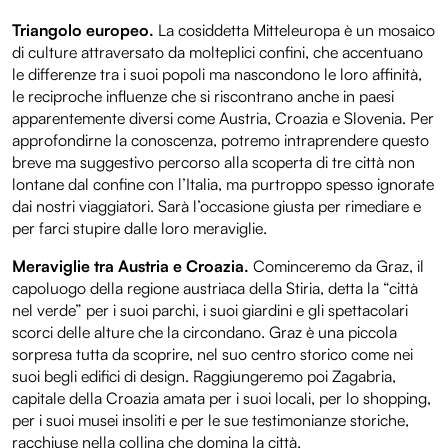
Triangolo europeo.
La cosiddetta Mitteleuropa è un mosaico
di culture attraversato da molteplici confini, che accentuano
le differenze tra i suoi popoli ma nascondono le loro affinità,
le reciproche influenze che si riscontrano anche in paesi
apparentemente diversi come Austria, Croazia e Slovenia. Per
approfondirne la conoscenza, potremo intraprendere questo
breve ma suggestivo percorso alla scoperta di tre città non
lontane dal confine con l’Italia, ma purtroppo spesso ignorate
dai nostri viaggiatori. Sarà l’occasione giusta per rimediare e
per farci stupire dalle loro meraviglie.
Meraviglie tra Austria e Croazia.
Cominceremo da Graz, il
capoluogo della regione austriaca della Stiria, detta la “città
nel verde” per i suoi parchi, i suoi giardini e gli spettacolari
scorci delle alture che la circondano. Graz è una piccola
sorpresa tutta da scoprire, nel suo centro storico come nei
suoi begli edifici di design. Raggiungeremo poi Zagabria,
capitale della Croazia amata per i suoi locali, per lo shopping,
per i suoi musei insoliti e per le sue testimonianze storiche,
racchiuse nella collina che domina la città.