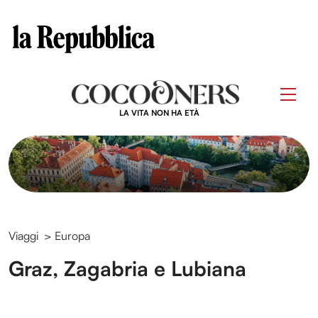
Clos
Questo sito contribuisce alla audience di
Skip
to
Men
content
LA VITA NON HA ETÀ
Viaggi
>
Europa
Graz, Zagabria e Lubiana