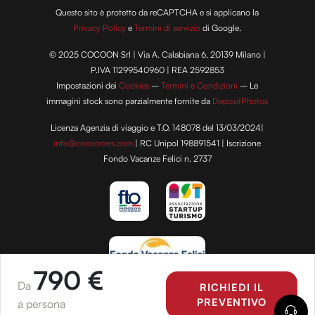
Questo sito è protetto da reCAPTCHA e si applicano la
Privacy Policy
e
Termini di servizio
di Google.
© 2025 COCOON Srl | Via A. Calabiana 6, 20139 Milano |
P.IVA 11299540960 | REA 2592853
Impostazioni dei
Cookies
–
Termini e Condizioni
– Le
immagini stock sono parzialmente fornite da
DepositPhotos
Licenza Agenzia di viaggio e T.O. 148078 del 13/03/2024|
info@cocooners.com
| RC Unipol 198891541 | Iscrizione
Fondo Vacanze Felici n. 2737
790 €
Da
RICHIEDI IL
PREVENTIVO
a persona