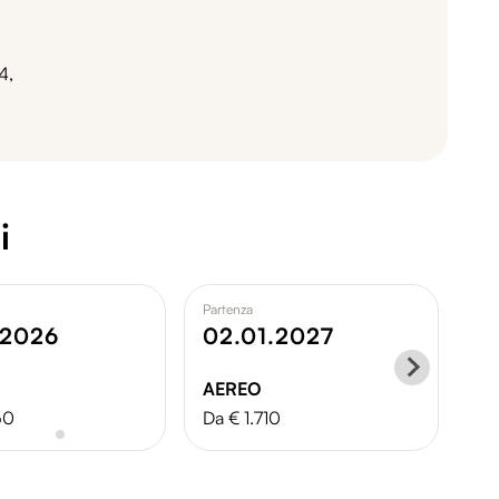
4,
i
Partenza
Par
.2026
02.01.2027
0
AEREO
A
60
Da € 1.710
Da