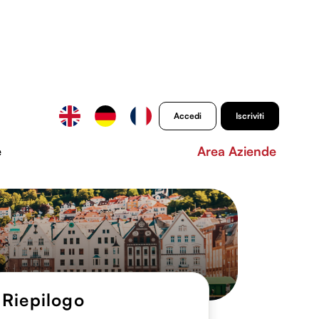
Accedi
Iscriviti
e
Area Aziende
Riepilogo