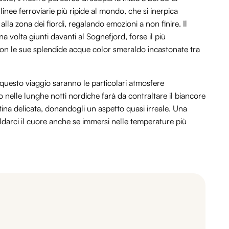
linee ferroviarie più ripide al mondo, che si inerpica
alla zona dei fiordi, regalando emozioni a non finire. Il
a volta giunti davanti al Sognefjord, forse il più
 con le sue splendide acque color smeraldo incastonate tra
uesto viaggio saranno le particolari atmosfere
lo nelle lunghe notti nordiche farà da contraltare il biancore
na delicata, donandogli un aspetto quasi irreale. Una
ldarci il cuore anche se immersi nelle temperature più