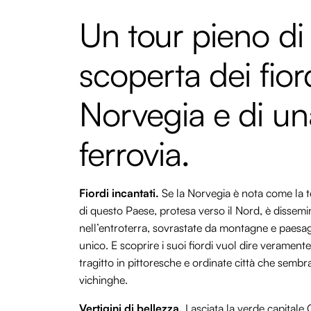
Un tour pieno di 
scoperta dei fiord
Norvegia e di un
ferrovia.
Fiordi incantati.
Se la Norvegia è nota come la te
di questo Paese, protesa verso il Nord, è dissemi
nell’entroterra, sovrastate da montagne e paesag
unico. E scoprire i suoi fiordi vuol dire verament
tragitto in pittoresche e ordinate città che semb
vichinghe.
Vertigini di bellezza.
Lasciata la verde capitale O