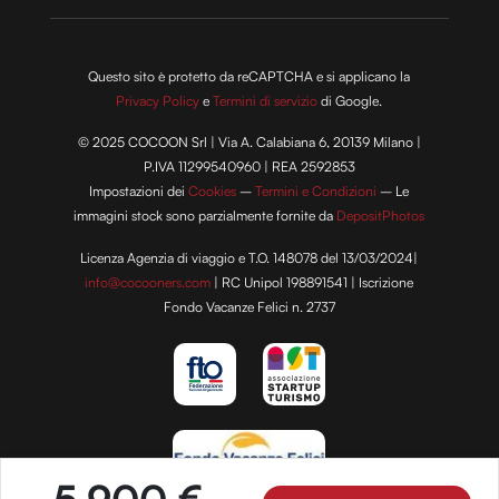
Questo sito è protetto da reCAPTCHA e si applicano la
Privacy Policy
e
Termini di servizio
di Google.
© 2025 COCOON Srl | Via A. Calabiana 6, 20139 Milano |
P.IVA 11299540960 | REA 2592853
Impostazioni dei
Cookies
–
Termini e Condizioni
– Le
immagini stock sono parzialmente fornite da
DepositPhotos
Licenza Agenzia di viaggio e T.O. 148078 del 13/03/2024|
info@cocooners.com
| RC Unipol 198891541 | Iscrizione
Fondo Vacanze Felici n. 2737