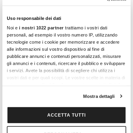
AEREO
Da € 5.900
Uso responsabile dei dati
Noi e
i nostri 1022 partner
trattiamo i vostri dati
personali, ad esempio il vostro numero IP, utilizzando
Itinerario
tecnologie come i cookie per memorizzare e accedere
alle informazioni sul vostro dispositivo al fine di
pubblicare annunci e contenuti personalizzati, misurare
gli annunci e i contenuti, ricercare il pubblico e sviluppare
i servizi. Avete la possibilità di scegliere chi utilizza i
vostri dati e per quali scopi. Le vostre scelte in materia di
privacy sono applicabili solo su questa proprietà digitale
in cui avete effettuato le vostre scelte. È possibile
Mostra dettagli
modificare o revocare il proprio consenso in qualsiasi
momento dalla Dichiarazione sui cookie o facendo clic
sull'icona di attivazione della privacy.
ACCETTA TUTTI
Con il tuo consenso, vorremmo anche: