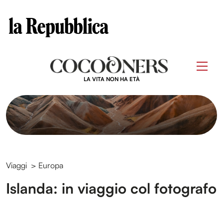
Clos
Questo sito contribuisce alla audience di
Skip
to
Men
content
LA VITA NON HA ETÀ
Viaggi
>
Europa
Islanda: in viaggio col fotografo