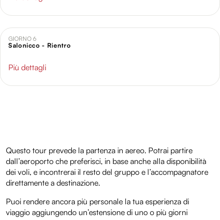
analizzare il nostro traffico. Condividiamo inoltre
informazioni sul modo in cui utilizzi il nostro sito con i
nostri partner che si occupano di analisi dei dati web,
GIORNO 6
pubblicità e social media, i quali potrebbero combinarle
Salonicco - Rientro
con altre informazioni che hai fornito loro o che hanno
raccolto dal tuo utilizzo dei loro servizi.
Più dettagli
Questo tour prevede la partenza in aereo. Potrai partire
dall’aeroporto che preferisci, in base anche alla disponibilità
dei voli, e incontrerai il resto del gruppo e l’accompagnatore
direttamente a destinazione.
Puoi rendere ancora più personale la tua esperienza di
viaggio aggiungendo un’estensione di uno o più giorni