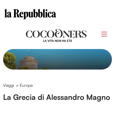
Clos
Questo sito contribuisce alla audience di
Skip
to
Men
content
LA VITA NON HA ETÀ
Viaggi
>
Europa
La Grecia di Alessandro Magno