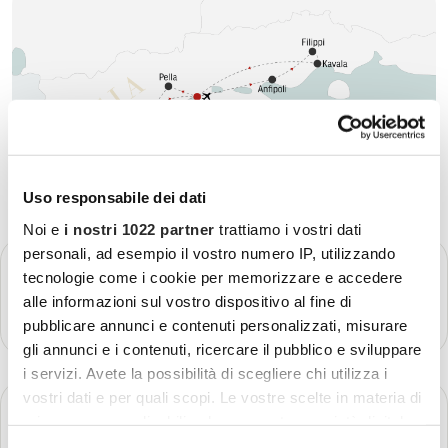
Uso responsabile dei dati
Noi e
i nostri 1022 partner
trattiamo i vostri dati
personali, ad esempio il vostro numero IP, utilizzando
GIORNO 1
Partenza - Salonicco
tecnologie come i cookie per memorizzare e accedere
alle informazioni sul vostro dispositivo al fine di
Più dettagli
pubblicare annunci e contenuti personalizzati, misurare
gli annunci e i contenuti, ricercare il pubblico e sviluppare
i servizi. Avete la possibilità di scegliere chi utilizza i
vostri dati e per quali scopi. Le vostre scelte in materia di
GIORNO 2
Salonicco
privacy sono applicabili solo su questa proprietà digitale
in cui avete effettuato le vostre scelte. È possibile