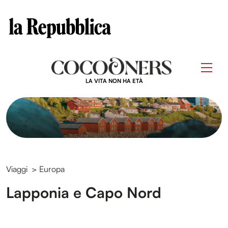
Clos
Questo sito contribuisce alla audience di
Skip
to
Men
content
LA VITA NON HA ETÀ
Viaggi
>
Europa
Lapponia e Capo Nord