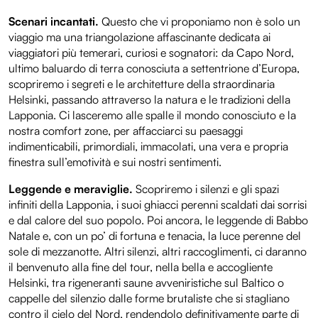
Scenari incantati.
Questo che vi proponiamo non è solo un
viaggio ma una triangolazione affascinante dedicata ai
viaggiatori più temerari, curiosi e sognatori: da Capo Nord,
ultimo baluardo di terra conosciuta a settentrione d’Europa,
scopriremo i segreti e le architetture della straordinaria
Helsinki, passando attraverso la natura e le tradizioni della
Lapponia. Ci lasceremo alle spalle il mondo conosciuto e la
nostra comfort zone, per affacciarci su paesaggi
indimenticabili, primordiali, immacolati, una vera e propria
finestra sull’emotività e sui nostri sentimenti.
Leggende e meraviglie.
Scopriremo i silenzi e gli spazi
infiniti della Lapponia, i suoi ghiacci perenni scaldati dai sorrisi
e dal calore del suo popolo. Poi ancora, le leggende di Babbo
Natale e, con un po’ di fortuna e tenacia, la luce perenne del
sole di mezzanotte. Altri silenzi, altri raccoglimenti, ci daranno
il benvenuto alla fine del tour, nella bella e accogliente
Helsinki, tra rigeneranti saune avveniristiche sul Baltico o
cappelle del silenzio dalle forme brutaliste che si stagliano
contro il cielo del Nord, rendendolo definitivamente parte di