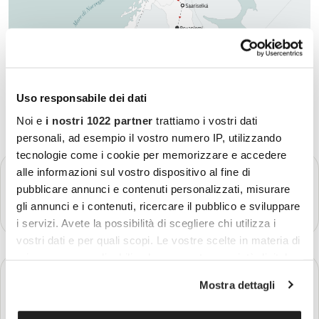
Uso responsabile dei dati
Noi e
i nostri 1022 partner
trattiamo i vostri dati
personali, ad esempio il vostro numero IP, utilizzando
tecnologie come i cookie per memorizzare e accedere
GIORNO 1
alle informazioni sul vostro dispositivo al fine di
Partenza - Oslo
pubblicare annunci e contenuti personalizzati, misurare
gli annunci e i contenuti, ricercare il pubblico e sviluppare
Più dettagli
i servizi. Avete la possibilità di scegliere chi utilizza i
vostri dati e per quali scopi. Le vostre scelte in materia di
privacy sono applicabili solo su questa proprietà digitale
GIORNO 2
in cui avete effettuato le vostre scelte. È possibile
Oslo - Tromsø
Mostra dettagli
modificare o revocare il proprio consenso in qualsiasi
momento dalla Dichiarazione sui cookie o facendo clic
Più dettagli