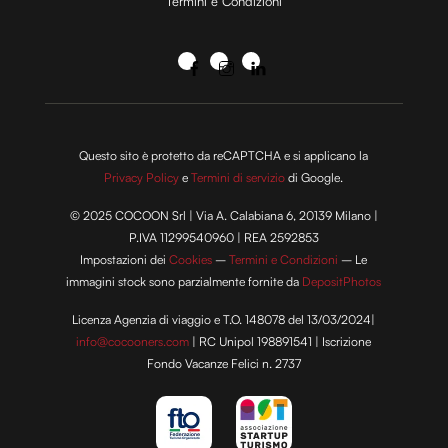
Termini e Condizioni
Questo sito è protetto da reCAPTCHA e si applicano la
Privacy Policy
e
Termini di servizio
di Google.
© 2025 COCOON Srl | Via A. Calabiana 6, 20139 Milano |
P.IVA 11299540960 | REA 2592853
Impostazioni dei
Cookies
–
Termini e Condizioni
– Le
immagini stock sono parzialmente fornite da
DepositPhotos
Licenza Agenzia di viaggio e T.O. 148078 del 13/03/2024|
info@cocooners.com
| RC Unipol 198891541 | Iscrizione
Fondo Vacanze Felici n. 2737