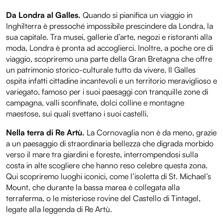
Da Londra al Galles.
Quando si pianifica un viaggio in
Inghilterra è pressoché impossibile prescindere da Londra, la
sua capitale. Tra musei, gallerie d’arte, negozi e ristoranti alla
moda, Londra è pronta ad accoglierci. Inoltre, a poche ore di
viaggio, scopriremo una parte della Gran Bretagna che offre
un patrimonio storico-culturale tutto da vivere. Il Galles
ospita infatti cittadine incantevoli e un territorio meraviglioso e
variegato, famoso per i suoi paesaggi con tranquille zone di
campagna, valli sconfinate, dolci colline e montagne
maestose, sui quali svettano i suoi castelli.
Nella terra di Re Artù.
La Cornovaglia non è da meno, grazie
a un paesaggio di straordinaria bellezza che digrada morbido
verso il mare tra giardini e foreste, interrompendosi sulla
costa in alte scogliere che hanno reso celebre questa zona.
Qui scopriremo luoghi iconici, come l’isoletta di St. Michael’s
Mount, che durante la bassa marea è collegata alla
terraferma, o le misteriose rovine del Castello di Tintagel,
legate alla leggenda di Re Artù.