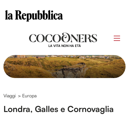
Clos
Questo sito contribuisce alla audience di
Skip
to
Men
content
LA VITA NON HA ETÀ
Viaggi
>
Europa
Londra, Galles e Cornovaglia