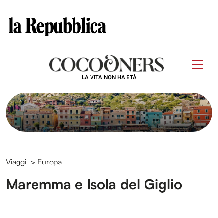
Clos
Questo sito contribuisce alla audience di
Skip
to
Men
content
LA VITA NON HA ETÀ
Viaggi
>
Europa
Maremma e Isola del Giglio