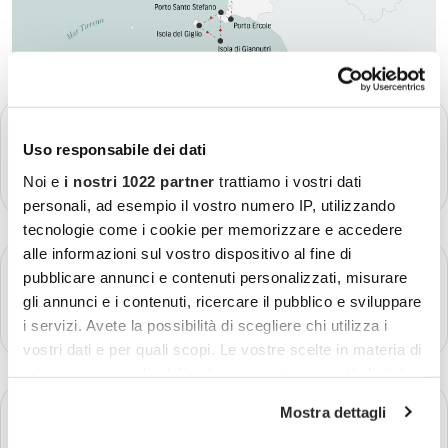
GIORNO 1
Partenza - Massa Marittima - Grosseto
Uso responsabile dei dati
Più dettagli
Noi e
i nostri 1022 partner
trattiamo i vostri dati
personali, ad esempio il vostro numero IP, utilizzando
tecnologie come i cookie per memorizzare e accedere
alle informazioni sul vostro dispositivo al fine di
GIORNO 2
pubblicare annunci e contenuti personalizzati, misurare
Maremma
gli annunci e i contenuti, ricercare il pubblico e sviluppare
Più dettagli
i servizi. Avete la possibilità di scegliere chi utilizza i
vostri dati e per quali scopi. Le vostre scelte in materia di
privacy sono applicabili solo su questa proprietà digitale
in cui avete effettuato le vostre scelte. È possibile
GIORNO 3
Mostra dettagli
Isole del Giglio e di Giannutri
modificare o revocare il proprio consenso in qualsiasi
momento dalla Dichiarazione sui cookie o facendo clic