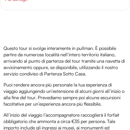
nostri partner che si occupano di analisi dei dati web,
pubblicità e social media, i quali potrebbero combinarle
con altre informazioni che hai fornito loro o che hanno
raccolto dal tuo utilizzo dei loro servizi.
Questo tour si svolge interamente in pullman. È possibile
partire da numerose località nell’intero territorio italiano,
arrivando al punto di partenza del tour tramite una navetta di
avvicinamento oppure, se disponibile, utilizzando il nostro
servizio condiviso di Partenza Sotto Casa.
Puoi rendere ancora più personale la tua esperienza di
viaggio aggiungendo un’estensione di alcuni giorni all’inizio o
alla fine del tour. Prevediamo sempre poi alcune escursioni
facoltative per un’esperienza ancora più flessibile.
All’inizio del viaggio l’accompagnatore raccoglierà il forfait
obbligatorio che ammonta a circa €35 per persona. Tale
importo include gli ingressi ai musei, ai monumenti ed