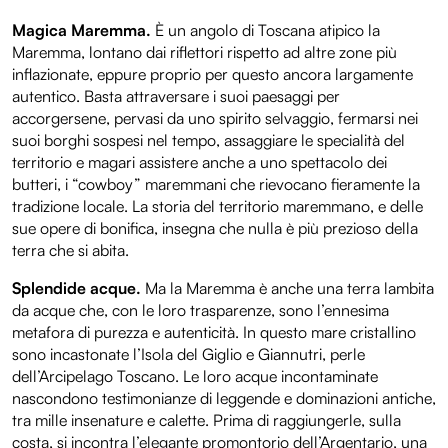
Magica Maremma.
È un angolo di Toscana atipico la
Maremma, lontano dai riflettori rispetto ad altre zone più
inflazionate, eppure proprio per questo ancora largamente
autentico. Basta attraversare i suoi paesaggi per
accorgersene, pervasi da uno spirito selvaggio, fermarsi nei
suoi borghi sospesi nel tempo, assaggiare le specialità del
territorio e magari assistere anche a uno spettacolo dei
butteri, i “cowboy” maremmani che rievocano fieramente la
tradizione locale. La storia del territorio maremmano, e delle
sue opere di bonifica, insegna che nulla è più prezioso della
terra che si abita.
Splendide acque.
Ma la Maremma è anche una terra lambita
da acque che, con le loro trasparenze, sono l’ennesima
metafora di purezza e autenticità. In questo mare cristallino
sono incastonate l’Isola del Giglio e Giannutri, perle
dell’Arcipelago Toscano. Le loro acque incontaminate
nascondono testimonianze di leggende e dominazioni antiche,
tra mille insenature e calette. Prima di raggiungerle, sulla
costa, si incontra l’elegante promontorio dell’Argentario, una