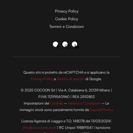
Privacy Policy
Cookie Policy
Termini e Condizioni
Questo sito è protetto da reCAPTCHA e si applicano la
Privacy Policy
e
Termini di servizio
di Google.
© 2025 COCOON Srl | Via A. Calabiana 6, 20139 Milano |
P.IVA 11299540960 | REA 2592853
Impostazioni dei
Cookies
–
Termini e Condizioni
– Le
immagini stock sono parzialmente fornite da
DepositPhotos
Licenza Agenzia di viaggio e T.O. 148078 del 13/03/2024|
info@cocooners.com
| RC Unipol 198891541 | Iscrizione