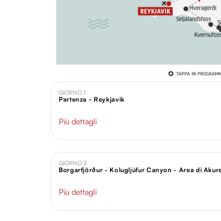
GIORNO 1
Partenza - Reykjavik
Più dettagli
GIORNO 2
Borgarfjörður - Kolugljúfur Canyon - Area di Akur
Più dettagli