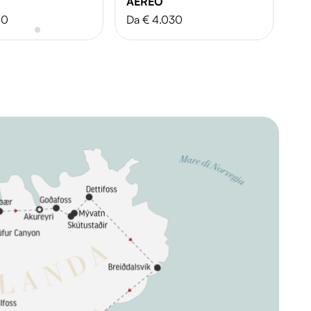
AEREO
A
60
Da € 4.030
Da