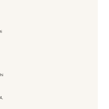
ti
hi
4,