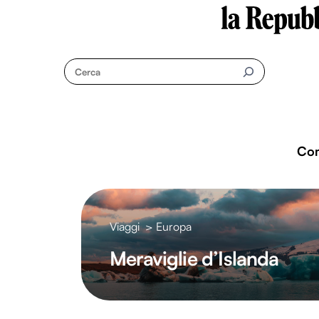
Questo sito contribuisce alla audience di
Skip
to
Cerca
content
Co
Viaggi
>
Europa
Meraviglie d’Islanda