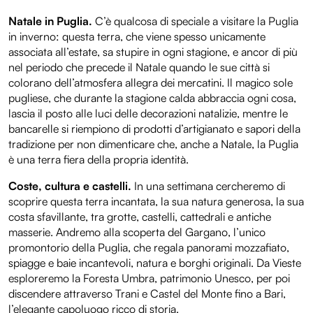
Natale in Puglia.
C’è qualcosa di speciale a visitare la Puglia
in inverno: questa terra, che viene spesso unicamente
associata all’estate, sa stupire in ogni stagione, e ancor di più
nel periodo che precede il Natale quando le sue città si
colorano dell’atmosfera allegra dei mercatini. Il magico sole
pugliese, che durante la stagione calda abbraccia ogni cosa,
lascia il posto alle luci delle decorazioni natalizie, mentre le
bancarelle si riempiono di prodotti d’artigianato e sapori della
tradizione per non dimenticare che, anche a Natale, la Puglia
è una terra fiera della propria identità.
Coste, cultura e castelli.
In una settimana cercheremo di
scoprire questa terra incantata, la sua natura generosa, la sua
costa sfavillante, tra grotte, castelli, cattedrali e antiche
masserie. Andremo alla scoperta del Gargano, l’unico
promontorio della Puglia, che regala panorami mozzafiato,
spiagge e baie incantevoli, natura e borghi originali. Da Vieste
esploreremo la Foresta Umbra, patrimonio Unesco, per poi
discendere attraverso Trani e Castel del Monte fino a Bari,
l’elegante capoluogo ricco di storia.