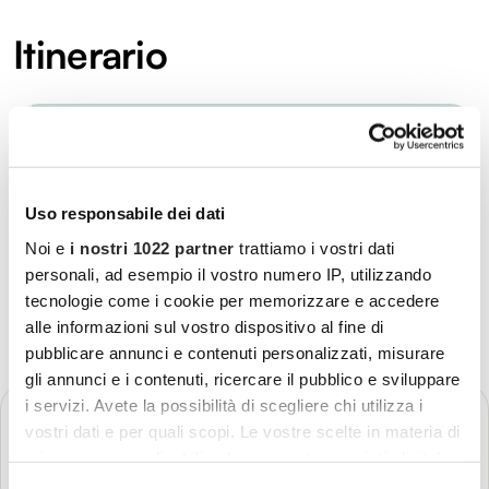
Itinerario
Uso responsabile dei dati
Noi e
i nostri 1022 partner
trattiamo i vostri dati
personali, ad esempio il vostro numero IP, utilizzando
tecnologie come i cookie per memorizzare e accedere
alle informazioni sul vostro dispositivo al fine di
pubblicare annunci e contenuti personalizzati, misurare
gli annunci e i contenuti, ricercare il pubblico e sviluppare
i servizi. Avete la possibilità di scegliere chi utilizza i
GIORNO 1
Partenza - Manfredonia
vostri dati e per quali scopi. Le vostre scelte in materia di
privacy sono applicabili solo su questa proprietà digitale
Più dettagli
in cui avete effettuato le vostre scelte. È possibile