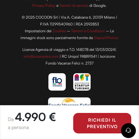
Privacy Policy
e
Termini di servizio
di Google.
© 2025 COCOON Srl | Via A. Calabiana 6, 20139 Milano |
P.IVA 11299540960 | REA 2592853
Impostazioni dei
Cookies
–
Termini e Condizioni
– Le
immagini stock sono parzialmente fornite da
DepositPhotos
Licenza Agenzia di viaggio e T.O. 148078 del 13/03/2024|
info@cocooners.com
| RC Unipol 198891541 | Iscrizione
Fondo Vacanze Felici n. 2737
4.990 €
Da
RICHIEDI IL
PREVENTIVO
a persona