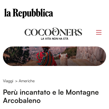
Clos
Questo sito contribuisce alla audience di
Skip
to
Men
content
LA VITA NON HA ETÀ
Viaggi
>
Americhe
Perù incantato e le Montagne
Arcobaleno