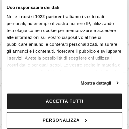
Uso responsabile dei dati
Noi e
i nostri 1022 partner
trattiamo i vostri dati
personali, ad esempio il vostro numero IP, utilizzando
tecnologie come i cookie per memorizzare e accedere
alle informazioni sul vostro dispositivo al fine di
pubblicare annunci e contenuti personalizzati, misurare
GIORNO 1
Partenza - Lima
gli annunci e i contenuti, ricercare il pubblico e sviluppare
i servizi. Avete la possibilità di scegliere chi utilizza i
Più dettagli
vostri dati e per quali scopi. Le vostre scelte in materia di
privacy sono applicabili solo su questa proprietà digitale
in cui avete effettuato le vostre scelte. È possibile
Mostra dettagli
modificare o revocare il proprio consenso in qualsiasi
GIORNO 2
Lima
momento dalla Dichiarazione sui cookie o facendo clic
sull'icona di attivazione della privacy.
ACCETTA TUTTI
Più dettagli
Con il tuo consenso, vorremmo anche:
PERSONALIZZA
raccogliere informazioni sulla tua posizione
geografica, con un'approssimazione di qualche
GIORNO 3