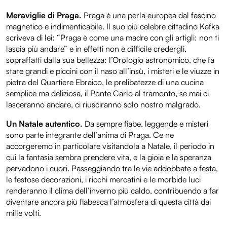
Meraviglie di Praga.
Praga è una perla europea dal fascino
magnetico e indimenticabile. Il suo più celebre cittadino Kafka
scriveva di lei: “Praga è come una madre con gli artigli: non ti
lascia più andare” e in effetti non è difficile credergli,
sopraffatti dalla sua bellezza: l’Orologio astronomico, che fa
stare grandi e piccini con il naso all’insù, i misteri e le viuzze in
pietra del Quartiere Ebraico, le prelibatezze di una cucina
semplice ma deliziosa, il Ponte Carlo al tramonto, se mai ci
lasceranno andare, ci riusciranno solo nostro malgrado.
Un Natale autentico.
Da sempre fiabe, leggende e misteri
sono parte integrante dell’anima di Praga. Ce ne
accorgeremo in particolare visitandola a Natale, il periodo in
cui la fantasia sembra prendere vita, e la gioia e la speranza
pervadono i cuori. Passeggiando tra le vie addobbate a festa,
le festose decorazioni, i ricchi mercatini e le morbide luci
renderanno il clima dell’inverno più caldo, contribuendo a far
diventare ancora più fiabesca l’atmosfera di questa città dai
mille volti.