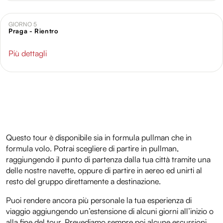
analizzare il nostro traffico. Condividiamo inoltre
informazioni sul modo in cui utilizzi il nostro sito con i
GIORNO 5
Praga - Rientro
nostri partner che si occupano di analisi dei dati web,
pubblicità e social media, i quali potrebbero combinarle
Più dettagli
con altre informazioni che hai fornito loro o che hanno
raccolto dal tuo utilizzo dei loro servizi.
Questo tour è disponibile sia in formula pullman che in
formula volo. Potrai scegliere di partire in pullman,
raggiungendo il punto di partenza dalla tua città tramite una
delle nostre navette, oppure di partire in aereo ed unirti al
resto del gruppo direttamente a destinazione.
Puoi rendere ancora più personale la tua esperienza di
viaggio aggiungendo un’estensione di alcuni giorni all’inizio o
alla fine del tour. Prevediamo sempre poi alcune escursioni