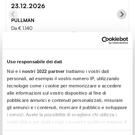
23.12.2026
PULLMAN
Da € 1.140
Itinerario
Uso responsabile dei dati
Noi e
i nostri 1022 partner
trattiamo i vostri dati
personali, ad esempio il vostro numero IP, utilizzando
tecnologie come i cookie per memorizzare e accedere
alle informazioni sul vostro dispositivo al fine di
pubblicare annunci e contenuti personalizzati, misurare
gli annunci e i contenuti, ricercare il pubblico e sviluppare
i servizi. Avete la possibilità di scegliere chi utilizza i
vostri dati e per quali scopi. Le vostre scelte in materia di
privacy sono applicabili solo su questa proprietà digitale