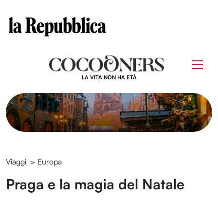
Clos
Questo sito contribuisce alla audience di
Skip
to
Men
content
LA VITA NON HA ETÀ
Viaggi
>
Europa
Praga e la magia del Natale