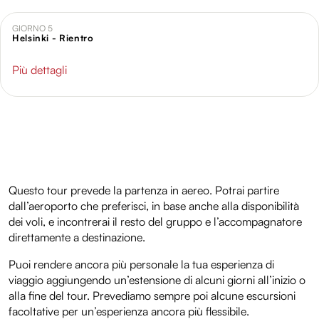
analizzare il nostro traffico. Condividiamo inoltre
informazioni sul modo in cui utilizzi il nostro sito con i
GIORNO 5
Helsinki - Rientro
nostri partner che si occupano di analisi dei dati web,
pubblicità e social media, i quali potrebbero combinarle
Più dettagli
con altre informazioni che hai fornito loro o che hanno
raccolto dal tuo utilizzo dei loro servizi.
Questo tour prevede la partenza in aereo. Potrai partire
dall’aeroporto che preferisci, in base anche alla disponibilità
dei voli, e incontrerai il resto del gruppo e l’accompagnatore
direttamente a destinazione.
Puoi rendere ancora più personale la tua esperienza di
viaggio aggiungendo un’estensione di alcuni giorni all’inizio o
alla fine del tour. Prevediamo sempre poi alcune escursioni
facoltative per un’esperienza ancora più flessibile.