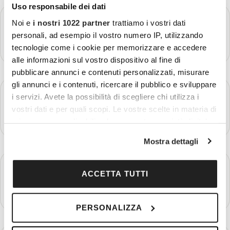
Uso responsabile dei dati
GIORNO 1
Noi e
i nostri 1022 partner
trattiamo i vostri dati
Partenza - Stoccolma
personali, ad esempio il vostro numero IP, utilizzando
Più dettagli
tecnologie come i cookie per memorizzare e accedere
alle informazioni sul vostro dispositivo al fine di
pubblicare annunci e contenuti personalizzati, misurare
gli annunci e i contenuti, ricercare il pubblico e sviluppare
GIORNO 2
Stoccolma
i servizi. Avete la possibilità di scegliere chi utilizza i
vostri dati e per quali scopi. Le vostre scelte in materia di
Più dettagli
privacy sono applicabili solo su questa proprietà digitale
in cui avete effettuato le vostre scelte. È possibile
Mostra dettagli
modificare o revocare il proprio consenso in qualsiasi
momento dalla Dichiarazione sui cookie o facendo clic
GIORNO 3
Stoccolma - Örebro - Hamar
sull'icona di attivazione della privacy.
ACCETTA TUTTI
Più dettagli
Con il tuo consenso, vorremmo anche:
PERSONALIZZA
raccogliere informazioni sulla tua posizione
geografica, con un'approssimazione di qualche