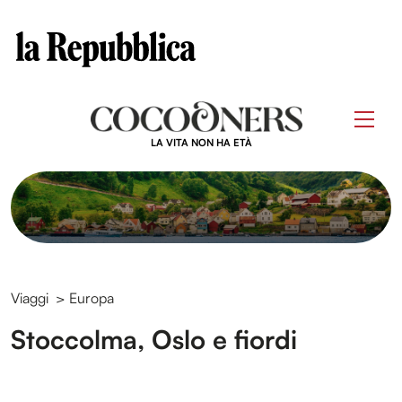
Clos
Questo sito contribuisce alla audience di
Skip
to
Men
content
LA VITA NON HA ETÀ
Viaggi
>
Europa
Stoccolma, Oslo e fiordi