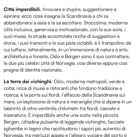
Città imperdibili.
Innovare e stupire, suggestionare e
ispirare: ecco cosa insegna la Scandinavia a chi sa
abbandonarsi a essa e la sa ascoltare. Stoccolma, moderna
città inclusiva, generosa e motivazionale, con le sue isole, i
suoi musei, le strade acciottolate ricche di suggestioni e
storia, i suoi tramonti e le sue piste ciclabili, è il trampolino da
cui tuffarsi, letteralmente, in un’immersione di natura e arte,
architettura e foreste. Oslo e Bergen sono il suo contraltare,
le due più celebri città di Norvegia, così diverse eppure così
pregne di identità nazionale.
Le terre dei vichinghi.
Oslo, moderna metropoli, verde e
colta, ricca di musei e ristoranti che fondono tradizione e
ricerca, è la porta sui fiordi, l’affaccio della Scandinavia sul
mare, un’esplosione di natura e meraviglia che si dipana in un
labirinto di oltre ventimila chilometri tra fiordi, cascate e
insenature. È imperdibile anche una sosta nella piccola
Bergen, cittadina pulsante di leggende vichinghe, facciate
sghembe in legno che racchiudono i sapori più autentici di
Norvegia, tra merluzzi appesi e l’allegro vociare del porto e